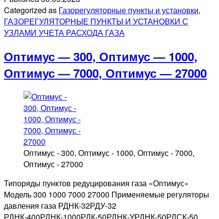
ГРПШ-03БМ-04М-2У1,
Categorized as
Газорегуляторные пункты и установки
,
ГРПШ-03БМ-07-
ГАЗОРЕГУЛЯТОРНЫЕ ПУНКТЫ И УСТАНОВКИ С
2У1,
УЗЛАМИ УЧЕТА РАСХОДА ГАЗА
ГРПШ-03М-01-
2У1,
Оптимус — 300, Оптимус — 1000,
ГРПШ-03БМ-01-
2У1
Оптимус — 7000, Оптимус — 27000
Оптимус - 300, Оптимус - 1000, Оптимус - 7000,
Оптимус - 27000
Типоряды пунктов редуцирования газа «Оптимус»
Модель 300 1000 7000 27000 Применяемые регуляторы
давления газа РДНК-32РДУ-32
РДНК-400РДНК-1000РДК-50РДНК-УРДНК-50РДСК-50