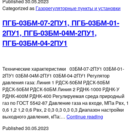
Published
30.05.2023
01,
Categorized as
Газорегуляторные пункты и установки
ПГБ-01-
У1,
ПГБ-03БМ-07-2ПУ1, ПГБ-03БМ-01-
ПГБ-07-
У1,
2ПУ1, ПГБ-03БМ-04М-2ПУ1,
ПГБ-03М-
ПГБ-03БМ-04-2ПУ1
У1,
ПГБ-03БМ-
У1
Технические характеристики 03БM-07-2ПУ1 03БМ-01-
2ПУ1 03БМ-04М-2ПУ1 03БM-04-2ПУ1 Регулятор
давления газа: Линия 1 РДСК-50БМ РДСК-50БМ
РДСК-50БМ РДСК-50БМ Линия 2 РДНК-1000 РДНК-У
РДНК-400М РДНК-400 Регулируемая среда природный
газ по ГОСТ 5542-87 Давление газа на входе, МПа Рвх, 1
0,6 1,2 1,2 0,6 Рвх, 2 0,3 0,3 0,3 0,3 Диапазон настройки
ПГБ-03БМ-07
выходного давления, кПа:…
Continue reading
2ПУ1,
Published
30.05.2023
ПГБ-03БМ-01