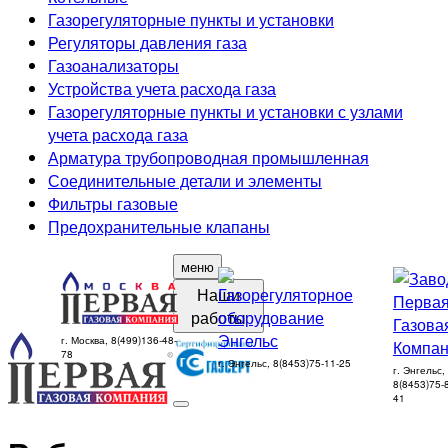
Газорегуляторные пункты и установки
Регуляторы давления газа
Газоанализаторы
Устройства учета расхода газа
Газорегуляторные пункты и установки с узлами
учета расхода газа
Арматура трубопроводная промышленная
Соединительные детали и элементы
Фильтры газовые
Предохранительные клапаны
меню
Наши
работы
г. Москва, 8(499)136-48-
78
г. Энгельс, 8(8453)75-11-25
г. Энгельс,
8(8453)75-
41