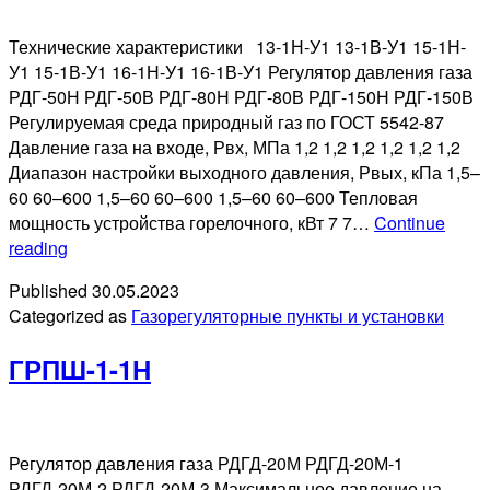
Технические характеристики 13-1Н-У1 13-1В-У1 15-1Н-
У1 15-1В-У1 16-1Н-У1 16-1В-У1 Регулятор давления газа
РДГ-50Н РДГ-50В РДГ-80Н РДГ-80В РДГ-150Н РДГ-150В
Регулируемая среда природный газ по ГОСТ 5542-87
Давление газа на входе, Рвх, МПа 1,2 1,2 1,2 1,2 1,2 1,2
Диапазон настройки выходного давления, Рвых, кПа 1,5–
60 60–600 1,5–60 60–600 1,5–60 60–600 Тепловая
мощность устройства горелочного, кВт 7 7…
Continue
ГРУ-13-
reading
1Н(В)-
Published
30.05.2023
У1,
Categorized as
Газорегуляторные пункты и установки
ГРУ-15-
1Н(В)-
ГРПШ-1-1Н
У1,
ГРУ-16-
1Н(В)-
У1
Регулятор давления газа РДГД-20М РДГД-20М-1
РДГД-20М-2 РДГД-20М-3 Максимальное давление на