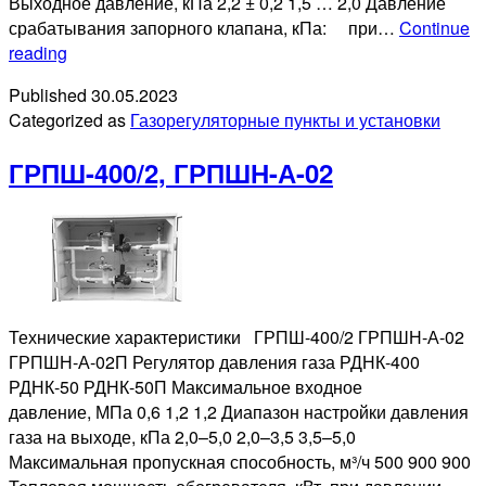
Выходное давление, кПа 2,2 ± 0,2 1,5 … 2,0 Давление
срабатывания запорного клапана, кПа: при…
Continue
ГРПШ-6,
reading
ГРПШ-10,
Published
30.05.2023
ГРПШ-10МС
Categorized as
Газорегуляторные пункты и установки
ГРПШ-400/2, ГРПШН-А-02
Технические характеристики ГРПШ-400/2 ГРПШН-А-02
ГРПШН-А-02П Регулятор давления газа РДНК-400
РДНК-50 РДНК-50П Максимальное входное
давление, МПа 0,6 1,2 1,2 Диапазон настройки давления
газа на выходе, кПа 2,0–5,0 2,0–3,5 3,5–5,0
Максимальная пропускная способность, м³/ч 500 900 900