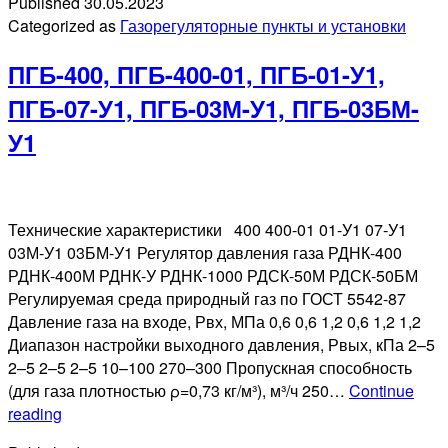
Published
30.05.2023
01,
Categorized as
Газорегуляторные пункты и установки
ГРУ-01-
У1,
ПГБ-400, ПГБ-400-01, ПГБ-01-У1,
ГРУ-07-
У1,
ПГБ-07-У1, ПГБ-03М-У1, ПГБ-03БМ-
ГРУ-03М-
У1
У1,
ГРУ-03БМ-
У1
Технические характеристики 400 400-01 01-У1 07-У1
03М-У1 03БМ-У1 Регулятор давления газа РДНК-400
РДНК-400М РДНК-У РДНК-1000 РДСК-50М РДСК-50БМ
Регулируемая среда природный газ по ГОСТ 5542-87
Давление газа на входе, Рвх, МПа 0,6 0,6 1,2 0,6 1,2 1,2
Диапазон настройки выходного давления, Рвых, кПа 2–5
2–5 2–5 2–5 10–100 270–300 Пропускная способность
(для газа плотностью ρ=0,73 кг/м³), м³/ч 250…
Continue
ПГБ-400,
reading
ПГБ-400-