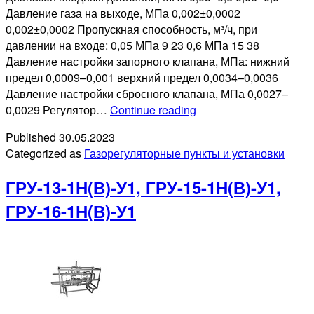
Давление газа на выходе, МПа 0,002±0,0002
0,002±0,0002 Пропускная способность, м³/ч, при
давлении на входе: 0,05 МПа 9 23 0,6 МПа 15 38
Давление настройки запорного клапана, МПа: нижний
предел 0,0009–0,001 верхний предел 0,0034–0,0036
Давление настройки сбросного клапана, МПа 0,0027–
ГРПШ-
0,0029 Регулятор…
Continue reading
FE10,
Published
30.05.2023
ГРПШ-
Categorized as
Газорегуляторные пункты и установки
FE25
ГРУ-13-1Н(В)-У1, ГРУ-15-1Н(В)-У1,
ГРУ-16-1Н(В)-У1