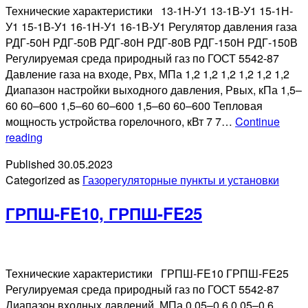
Технические характеристики 13-1Н-У1 13-1В-У1 15-1Н-
У1 15-1В-У1 16-1Н-У1 16-1В-У1 Регулятор давления газа
РДГ-50Н РДГ-50В РДГ-80Н РДГ-80В РДГ-150Н РДГ-150В
Регулируемая среда природный газ по ГОСТ 5542-87
Давление газа на входе, Рвх, МПа 1,2 1,2 1,2 1,2 1,2 1,2
Диапазон настройки выходного давления, Рвых, кПа 1,5–
60 60–600 1,5–60 60–600 1,5–60 60–600 Тепловая
мощность устройства горелочного, кВт 7 7…
Continue
ГРПШ-13-
reading
1Н(В)-
Published
30.05.2023
У1,
Categorized as
Газорегуляторные пункты и установки
ГРПШ-15-
1Н(В)-
ГРПШ-FE10, ГРПШ-FE25
У1,
ГРПШ-16-
1Н(В)-
У1
Технические характеристики ГРПШ-FE10 ГРПШ-FE25
Регулируемая среда природный газ по ГОСТ 5542-87
Диапазон входных давлений, МПа 0,05–0,6 0,05–0,6