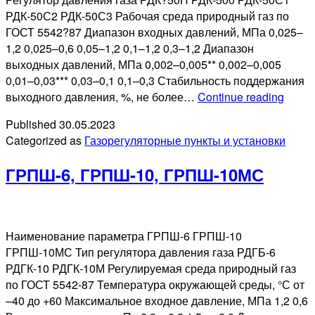
РДК-50С2 РДК-50С3 Рабочая среда природный газ по
ГОСТ 5542?87 Диапазон входных давлений, МПа 0,025–
1,2 0,025–0,6 0,05–1,2 0,1–1,2 0,3–1,2 Диапазон
выходных давлений, МПа 0,002–0,005** 0,002–0,005
0,01–0,03*** 0,03–0,1 0,1–0,3 Стабильность поддержания
УГРШ(
выходного давления, %, не более…
Continue reading
О),
Published
30.05.2023
УГРШ(
Categorized as
Газорегуляторные пункты и установки
О),
УГРШ(
ГРПШ-6, ГРПШ-10, ГРПШ-10МС
О)
Наименование параметра ГРПШ-6 ГРПШ-10
ГРПШ-10МС Тип регулятора давления газа РДГБ-6
РДГК-10 РДГК-10М Регулируемая среда природный газ
по ГОСТ 5542-87 Температура окружающей среды, °С от
–40 до +60 Максимальное входное давление, МПа 1,2 0,6