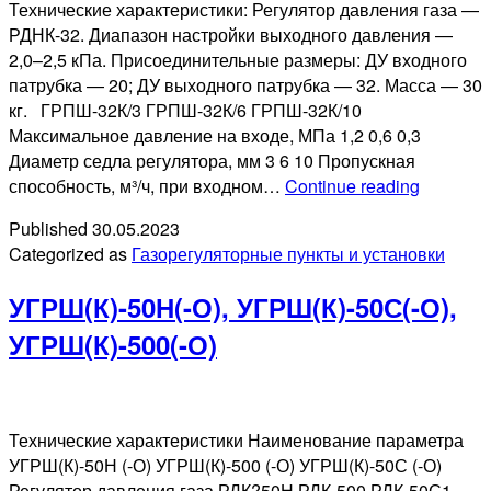
Технические характеристики: Регулятор давления газа —
РДНК-32. Диапазон настройки выходного давления —
2,0–2,5 кПа. Присоединительные размеры: ДУ входного
патрубка — 20; ДУ выходного патрубка — 32. Масса — 30
кг. ГРПШ-32К/3 ГРПШ-32К/6 ГРПШ-32К/10
Максимальное давление на входе, МПа 1,2 0,6 0,3
Диаметр седла регулятора, мм 3 6 10 Пропускная
ГРПШ-3
способность, м³/ч, при входном…
Continue reading
Published
30.05.2023
Categorized as
Газорегуляторные пункты и установки
УГРШ(К)-50Н(-О), УГРШ(К)-50С(-О),
УГРШ(К)-500(-О)
Технические характеристики Наименование параметра
УГРШ(К)-50Н (-О) УГРШ(К)-500 (-О) УГРШ(К)-50С (-О)
Регулятор давления газа РДК?50Н РДК-500 РДК-50С1