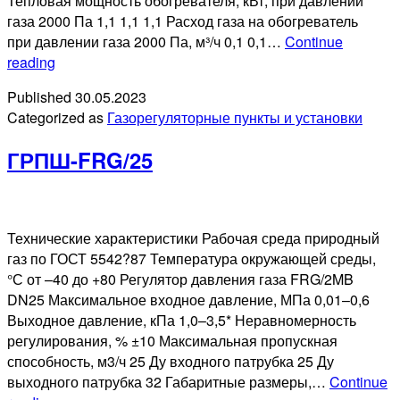
Тепловая мощность обогревателя, кВт, при давлении
газа 2000 Па 1,1 1,1 1,1 Расход газа на обогреватель
при давлении газа 2000 Па, м³/ч 0,1 0,1…
Continue
ГРПШ-400/2,
reading
ГРПШН-
Published
30.05.2023
А-02
Categorized as
Газорегуляторные пункты и установки
ГРПШ-FRG/25
Технические характеристики Рабочая среда природный
газ по ГОСТ 5542?87 Температура окружающей среды,
°С от –40 до +80 Регулятор давления газа FRG/2MB
DN25 Максимальное входное давление, МПа 0,01–0,6
Выходное давление, кПа 1,0–3,5* Неравномерность
регулирования, % ±10 Максимальная пропускная
способность, м3/ч 25 Ду входного патрубка 25 Ду
выходного патрубка 32 Габаритные размеры,…
Continue