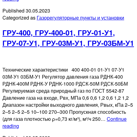
ГРПШН-
Published
30.05.2023
А-01-
Categorized as
Газорегуляторные пункты и установки
У
ГРУ-400, ГРУ-400-01, ГРУ-01-У1,
ГРУ-07-У1, ГРУ-03М-У1, ГРУ-03БМ-У1
Технические характеристики 400 400-01 01-У1 07-У1
03М-У1 03БМ-У1 Регулятор давления газа РДНК-400
РДНК-400М РДНК-У РДНК-1000 РДСК-50М РДСК-50БМ
Регулируемая среда природный газ по ГОСТ 5542-87
Давление газа на входе, Рвх, МПа 0,6 0,6 1,2 0,6 1,2 1,2
Диапазон настройки выходного давления, Рвых, кПа 2–5
2–5 2–5 2–5 10–100 270–300 Пропускная способность
(для газа плотностью ρ=0,73 кг/м³), м³/ч 250…
Continue
ГРУ-400,
reading
ГРУ-400-