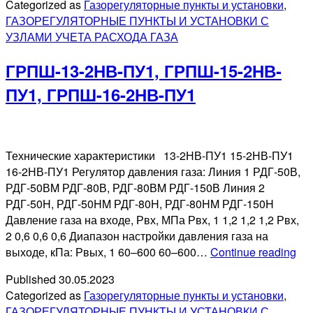
Categorized as
Газорегуляторные пункты и установки
,
2ПУ1,
ГАЗОРЕГУЛЯТОРНЫЕ ПУНКТЫ И УСТАНОВКИ С
ПГБ-03БМ-04
УЗЛАМИ УЧЕТА РАСХОДА ГАЗА
ПГБ-03БМ-04
2ПУ1
ГРПШ-13-2НВ-ПУ1, ГРПШ-15-2НВ-
ПУ1, ГРПШ-16-2НВ-ПУ1
Технические характеристики 13-2НВ-ПУ1 15-2НВ-ПУ1
16-2НВ-ПУ1 Регулятор давления газа: Линия 1 РДГ-50В,
РДГ-50ВM РДГ-80В, РДГ-80ВM РДГ-150В Линия 2
РДГ-50H, РДГ-50HM РДГ-80H, РДГ-80HM РДГ-150H
Давление газа на входе, Рвх, МПа Рвх, 1 1,2 1,2 1,2 Рвх,
2 0,6 0,6 0,6 Диапазон настройки давления газа на
ГР
выходе, кПа: Рвых, 1 60–600 60–600…
Continue reading
2Н
Published
30.05.2023
ПУ
Categorized as
Газорегуляторные пункты и установки
,
ГР
ГАЗОРЕГУЛЯТОРНЫЕ ПУНКТЫ И УСТАНОВКИ С