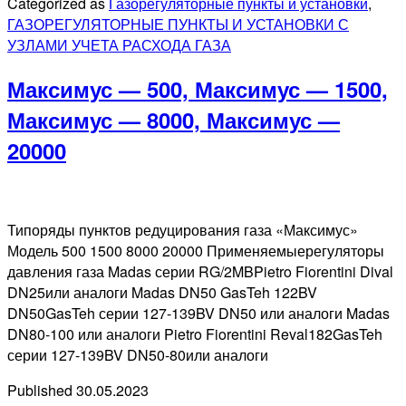
Categorized as
Газорегуляторные пункты и установки
,
ПГБ-15-
ГАЗОРЕГУЛЯТОРНЫЕ ПУНКТЫ И УСТАНОВКИ С
2НВ-
УЗЛАМИ УЧЕТА РАСХОДА ГАЗА
У1,
ПГБ-16-
Максимус — 500, Максимус — 1500,
2НВ-
У1
Максимус — 8000, Максимус —
20000
Типоряды пунктов редуцирования газа «Максимус»
Модель 500 1500 8000 20000 Применяемыерегуляторы
давления газа Madas серии RG/2MBPietro Fiorentini Dival
DN25или аналоги Madas DN50 GasTeh 122BV
DN50GasTeh серии 127-139BV DN50 или аналоги Madas
DN80-100 или аналоги Pietro Fiorentini Reval182GasTeh
серии 127-139BV DN50-80или аналоги
Published
30.05.2023