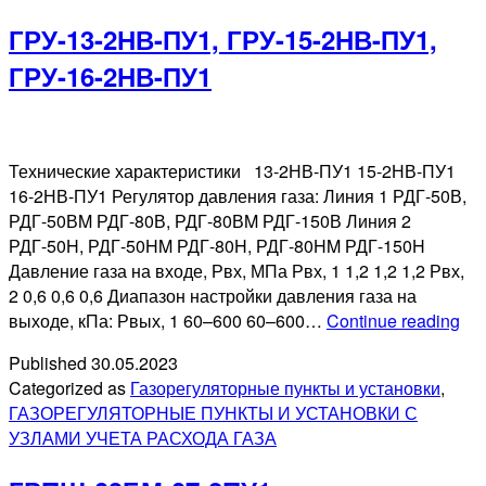
ПГ
ГРУ-13-2НВ-ПУ1, ГРУ-15-2НВ-ПУ1,
2Н
ПУ
ГРУ-16-2НВ-ПУ1
Технические характеристики 13-2НВ-ПУ1 15-2НВ-ПУ1
16-2НВ-ПУ1 Регулятор давления газа: Линия 1 РДГ-50В,
РДГ-50ВM РДГ-80В, РДГ-80ВM РДГ-150В Линия 2
РДГ-50H, РДГ-50HM РДГ-80H, РДГ-80HM РДГ-150H
Давление газа на входе, Рвх, МПа Рвх, 1 1,2 1,2 1,2 Рвх,
2 0,6 0,6 0,6 Диапазон настройки давления газа на
ГРУ
выходе, кПа: Рвых, 1 60–600 60–600…
Continue reading
2Н
Published
30.05.2023
ПУ
Categorized as
Газорегуляторные пункты и установки
,
ГРУ
ГАЗОРЕГУЛЯТОРНЫЕ ПУНКТЫ И УСТАНОВКИ С
2Н
УЗЛАМИ УЧЕТА РАСХОДА ГАЗА
ПУ
ГРУ