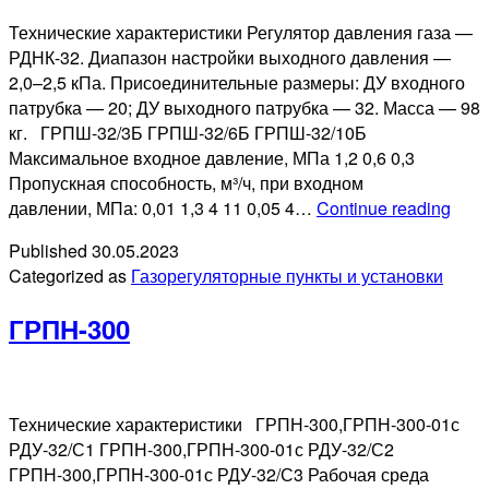
Технические характеристики Регулятор давления газа —
РДНК-32. Диапазон настройки выходного давления —
2,0–2,5 кПа. Присоединительные размеры: ДУ входного
патрубка — 20; ДУ выходного патрубка — 32. Масса — 98
кг. ГРПШ-32/3Б ГРПШ-32/6Б ГРПШ-32/10Б
Максимальное входное давление, МПа 1,2 0,6 0,3
Пропускная способность, м³/ч, при входном
ГРП
давлении, МПа: 0,01 1,3 4 11 0,05 4…
Continue reading
Б-
Published
30.05.2023
О
Categorized as
Газорегуляторные пункты и установки
ГРПН-300
Технические характеристики ГРПН-300,ГРПН-300-01с
РДУ-32/С1 ГРПН-300,ГРПН-300-01с РДУ-32/С2
ГРПН-300,ГРПН-300-01с РДУ-32/С3 Рабочая среда