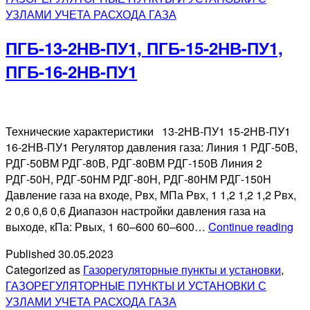
2Н
УЗЛАМИ УЧЕТА РАСХОДА ГАЗА
ПУ
ГР
ПГБ-13-2НВ-ПУ1, ПГБ-15-2НВ-ПУ1,
2Н
ПУ
ПГБ-16-2НВ-ПУ1
Технические характеристики 13-2НВ-ПУ1 15-2НВ-ПУ1
16-2НВ-ПУ1 Регулятор давления газа: Линия 1 РДГ-50В,
РДГ-50ВM РДГ-80В, РДГ-80ВM РДГ-150В Линия 2
РДГ-50H, РДГ-50HM РДГ-80H, РДГ-80HM РДГ-150H
Давление газа на входе, Рвх, МПа Рвх, 1 1,2 1,2 1,2 Рвх,
2 0,6 0,6 0,6 Диапазон настройки давления газа на
ПГ
выходе, кПа: Рвых, 1 60–600 60–600…
Continue reading
2Н
Published
30.05.2023
ПУ
Categorized as
Газорегуляторные пункты и установки
,
ПГ
ГАЗОРЕГУЛЯТОРНЫЕ ПУНКТЫ И УСТАНОВКИ С
2Н
УЗЛАМИ УЧЕТА РАСХОДА ГАЗА
ПУ