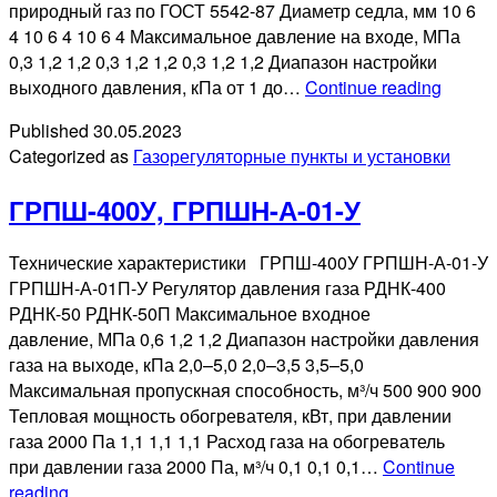
природный газ по ГОСТ 5542-87 Диаметр седла, мм 10 6
4 10 6 4 10 6 4 Максимальное давление на входе, МПа
0,3 1,2 1,2 0,3 1,2 1,2 0,3 1,2 1,2 Диапазон настройки
ГРПН-
выходного давления, кПа от 1 до…
Continue reading
Published
30.05.2023
Categorized as
Газорегуляторные пункты и установки
ГРПШ-400У, ГРПШН-А-01-У
Технические характеристики ГРПШ-400У ГРПШН-А-01-У
ГРПШН-А-01П-У Регулятор давления газа РДНК-400
РДНК-50 РДНК-50П Максимальное входное
давление, МПа 0,6 1,2 1,2 Диапазон настройки давления
газа на выходе, кПа 2,0–5,0 2,0–3,5 3,5–5,0
Максимальная пропускная способность, м³/ч 500 900 900
Тепловая мощность обогревателя, кВт, при давлении
газа 2000 Па 1,1 1,1 1,1 Расход газа на обогреватель
при давлении газа 2000 Па, м³/ч 0,1 0,1 0,1…
Continue
ГРПШ-400У,
reading