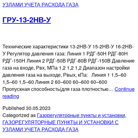
УЗЛАМИ УЧЕТА РАСХОДА ГАЗА
ГРПШ-03БМ-
2ПУ1
ГРУ-13-2НВ-У
Технические характеристики 13-2НВ-У 15-2НВ-У 16-2НВ-
У Регулятор давления газа: Линия 1 РДГ-50Н РДГ-80Н
РДГ-150Н Линия 2 РДГ-50В РДГ-80B РДГ-150B Давление
газа на входе, Рвх, МПа 1,2 1,2 1,2 Диапазон настройки
давления газа на выходе, Рвых, кПа: Линия 1 1,5–60
1,5–60 1,5–60 Линия 2 60–600 60–600 60–600
Пропускная способность(для газа плотностью…
Continue
ГРУ-13-
reading
2НВ-
Published
30.05.2023
У
Categorized as
Газорегуляторные пункты и установки
,
ГАЗОРЕГУЛЯТОРНЫЕ ПУНКТЫ И УСТАНОВКИ С
УЗЛАМИ УЧЕТА РАСХОДА ГАЗА