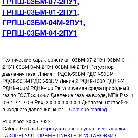
ГРПШ-03БМ-07-2ПУ1,
2Н
ПУ
ГРПШ-03БМ-01-2ПУ1,
ГРПШ-03БМ-04М-2ПУ1,
ГРПШ-03БМ-04-2ПУ1
Технические характеристики 03БM-07-2ПУ1 03БМ-01-
2ПУ1 03БМ-04М-2ПУ1 03БM-04-2ПУ1 Регулятор
давления газа: Линия 1 РДСК-50БМ РДСК-50БМ
РДСК-50БМ РДСК-50БМ Линия 2 РДНК-1000 РДНК-У
РДНК-400М РДНК-400 Регулируемая среда природный
газ по ГОСТ 5542-87 Давление газа на входе, МПа Рвх, 1
0,6 1,2 1,2 0,6 Рвх, 2 0,3 0,3 0,3 0,3 Диапазон настройки
ГРПШ-03БМ-
выходного давления, кПа:…
Continue reading
2ПУ1,
Published
30.05.2023
ГРПШ-03БМ-
Categorized as
Газорегуляторные пункты и установки
,
2ПУ1,
ГАЗОРЕГУЛЯТОРНЫЕ ПУНКТЫ И УСТАНОВКИ С
ГРПШ-03БМ-