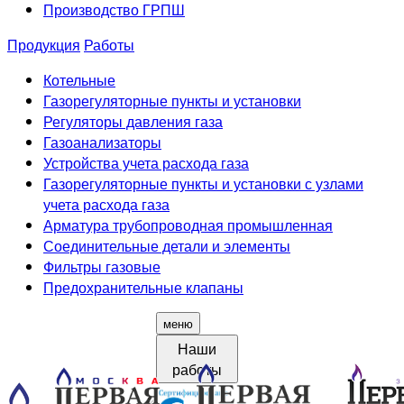
Производство ГРПШ
Продукция
Работы
Котельные
Газорегуляторные пункты и установки
Регуляторы давления газа
Газоанализаторы
Устройства учета расхода газа
Газорегуляторные пункты и установки с узлами
учета расхода газа
Арматура трубопроводная промышленная
Соединительные детали и элементы
Фильтры газовые
Предохранительные клапаны
меню
Наши
работы