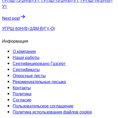
ГРПШ-13-2Н(В)-У1, ГРПШ-15-2Н(В)-У1, ГРПШ-16-2Н(В)-
записям
У1
Next post
УГРШ-50Н(В)-2ДМ-В(Г)(-О)
Информация
О компании
Наши работы
Сертифицировано Газсерт
Сертификаты
Опросные листы
Рекомендательные письма
Контакты
Политика
Согласие
Пользовательское соглашение
Политика использования файлов cookie