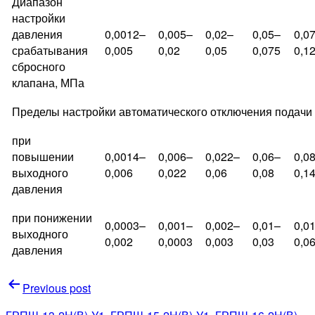
Диапазон
настройки
давления
0,0012–
0,005–
0,02–
0,05–
0,0
срабатывания
0,005
0,02
0,05
0,075
0,1
сбросного
клапана, МПа
Пределы настройки автоматического отключения подачи 
при
повышении
0,0014–
0,006–
0,022–
0,06–
0,0
выходного
0,006
0,022
0,06
0,08
0,1
давления
при понижении
0,0003–
0,001–
0,002–
0,01–
0,0
выходного
0,002
0,0003
0,003
0,03
0,0
давления
Навигация
Previous post
по