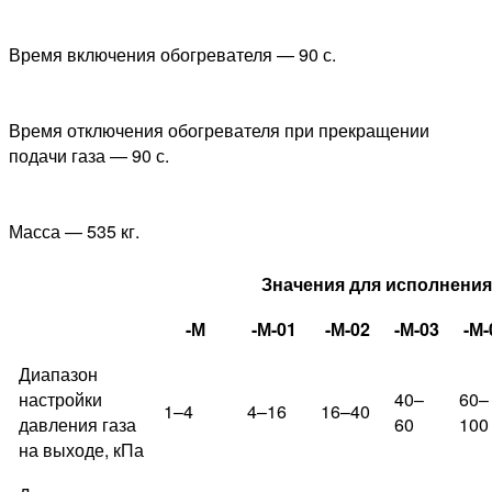
Время включения обогревателя — 90 с.
Время отключения обогревателя при прекращении
подачи газа — 90 с.
Масса — 535 кг.
Значения для исполнени
-М
-М-01
-М-02
-М-03
-М-
Диапазон
настройки
40–
60–
1–4
4–16
16–40
давления газа
60
100
на выходе, кПа