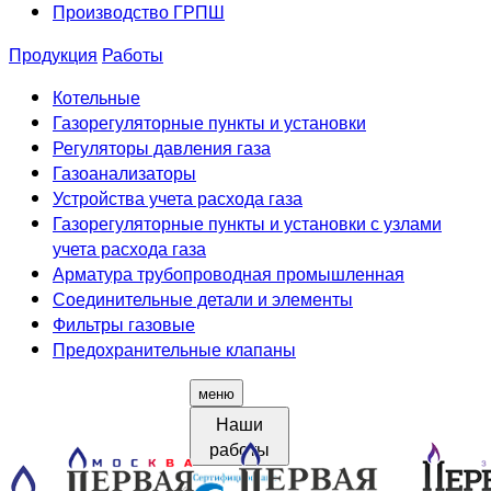
Производство ГРПШ
Продукция
Работы
Котельные
Газорегуляторные пункты и установки
Регуляторы давления газа
Газоанализаторы
Устройства учета расхода газа
Газорегуляторные пункты и установки с узлами
учета расхода газа
Арматура трубопроводная промышленная
Соединительные детали и элементы
Фильтры газовые
Предохранительные клапаны
меню
Наши
работы