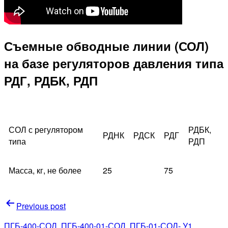
Съемные обводные линии (СОЛ)
на базе регуляторов давления типа
РДГ, РДБК, РДП
СОЛ с регулятором
РДБК,
РДНК
РДСК
РДГ
типа
РДП
Масса, кг, не более
25
75
Навигация
Previous post
по
ПГБ-400-СОЛ, ПГБ-400-01-СОЛ, ПГБ-01-СОЛ- У1,