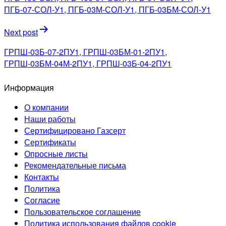
записям
ПГБ-07-СОЛ-У1, ПГБ-03М-СОЛ-У1, ПГБ-03БМ-СОЛ-У1
Next post
ГРПШ-03Б-07-2ПУ1, ГРПШ-03БМ-01-2ПУ1,
ГРПШ-03БМ-04М-2ПУ1, ГРПШ-03Б-04-2ПУ1
Информация
О компании
Наши работы
Сертифицировано Газсерт
Сертификаты
Опросные листы
Рекомендательные письма
Контакты
Политика
Согласие
Пользовательское соглашение
Политика использования файлов cookie