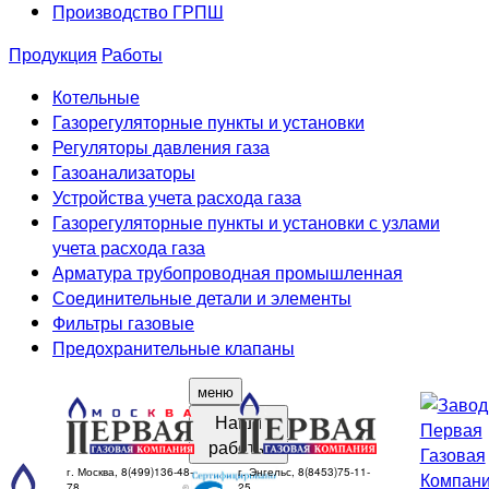
Производство ГРПШ
Продукция
Работы
Котельные
Газорегуляторные пункты и установки
Регуляторы давления газа
Газоанализаторы
Устройства учета расхода газа
Газорегуляторные пункты и установки с узлами
учета расхода газа
Арматура трубопроводная промышленная
Соединительные детали и элементы
Фильтры газовые
Предохранительные клапаны
меню
Наши
работы
г. Москва, 8(499)136-48-
г. Энгельс, 8(8453)75-11-
78
25