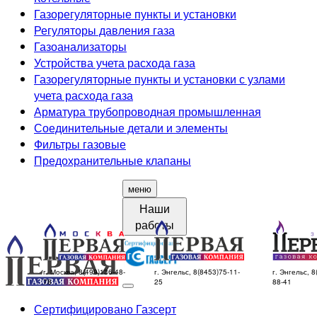
Газорегуляторные пункты и установки
Регуляторы давления газа
Газоанализаторы
Устройства учета расхода газа
Газорегуляторные пункты и установки с узлами
учета расхода газа
Арматура трубопроводная промышленная
Соединительные детали и элементы
Фильтры газовые
Предохранительные клапаны
меню
Наши
работы
г. Москва, 8(499)136-48-
г. Энгельс, 8(8453)75-11-
г. Энгельс, 8
78
25
88-41
Сертифицировано Газсерт