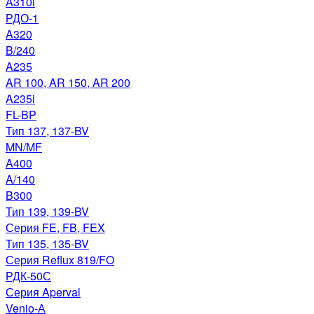
A310i
РДО-1
A320
B/240
A235
AR 100, AR 150, AR 200
A235i
FL-BP
Тип 137, 137-BV
MN/MF
A400
A/140
B300
Тип 139, 139-BV
Серия FE, FB, FEX
Тип 135, 135-BV
Серия Reflux 819/FO
РДК-50С
Серия Aperval
Venio-А