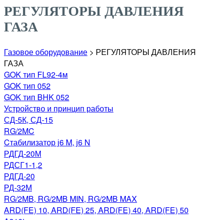
РЕГУЛЯТОРЫ ДАВЛЕНИЯ
ГАЗА
Газовое оборудование
>
РЕГУЛЯТОРЫ ДАВЛЕНИЯ
ГАЗА
GOK тип FL92-4м
GOK тип 052
GOK тип BHK 052
Устройство и принцип работы
СД-5К, СД-15
RG/2MC
Cтабилизатор ј6 M, ј6 N
РДГД-20М
РДСГ1-1,2
РДГД-20
РД-32М
RG/2MB, RG/2MB MIN, RG/2MB MAX
ARD(FE) 10, ARD(FE) 25, ARD(FE) 40, ARD(FE) 50