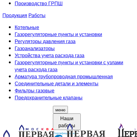
Производство ГРПШ
Продукция
Работы
Котельные
Газорегуляторные пункты и установки
Регуляторы давления газа
Газоанализаторы
Устройства учета расхода газа
Газорегуляторные пункты и установки с узлами
учета расхода газа
Арматура трубопроводная промышленная
Соединительные детали и элементы
Фильтры газовые
Предохранительные клапаны
меню
Наши
работы