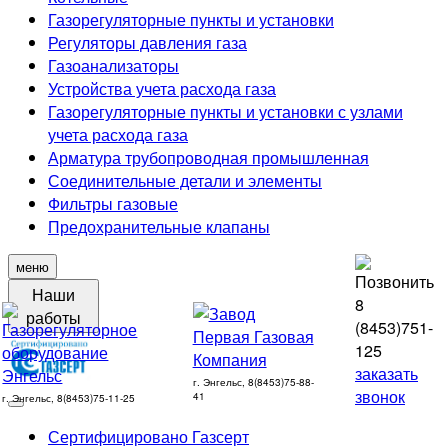
Газорегуляторные пункты и установки
Регуляторы давления газа
Газоанализаторы
Устройства учета расхода газа
Газорегуляторные пункты и установки с узлами
учета расхода газа
Арматура трубопроводная промышленная
Соединительные детали и элементы
Фильтры газовые
Предохранительные клапаны
меню
Наши
8
работы
(8453)
751-
125
заказать
г. Энгельс, 8(8453)75-88-
звонок
41
г. Энгельс, 8(8453)75-11-25
Сертифицировано Газсерт