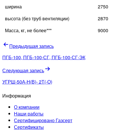
ширина
2750
высота (без труб вентиляции)
2870
Масса, кг, не более***
9000
Навигация
Предыдущая запись
по
ПГБ-100, ПГБ-100-СГ, ПГБ-100-СГ-ЭК
записям
Следующая запись
УГРШ-50А-Н(В)- 2Т(-О)
Информация
О компании
Наши работы
Сертифицировано Газсерт
Сертификаты