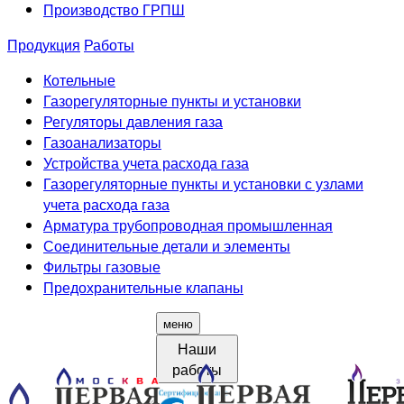
Производство ГРПШ
Продукция
Работы
Котельные
Газорегуляторные пункты и установки
Регуляторы давления газа
Газоанализаторы
Устройства учета расхода газа
Газорегуляторные пункты и установки с узлами
учета расхода газа
Арматура трубопроводная промышленная
Соединительные детали и элементы
Фильтры газовые
Предохранительные клапаны
меню
Наши
работы