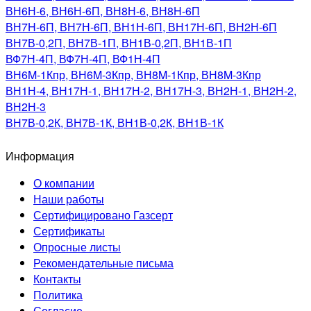
ВН6Н-6, ВН6Н-6П, ВН8Н-6, ВН8H-6П
ВН7H-6П, ВН7Н-6П, ВН1Н-6П, ВН17Н-6П, ВН2Н-6П
ВН7В-0,2П, ВН7В-1П, ВН1В-0,2П, ВН1В-1П
ВФ7Н-4П, ВФ7Н-4П, ВФ1Н-4П
ВН6M-1Кпр, ВН6M-3Кпр, ВН8M-1Кпр, ВН8M-3Кпр
ВН1Н-4, ВН17Н-1, ВН17Н-2, ВН17Н-3, ВН2Н-1, ВН2Н-2,
ВН2Н-3
ВН7В-0,2К, ВН7В-1К, ВН1В-0,2К, ВН1В-1К
Информация
О компании
Наши работы
Сертифицировано Газсерт
Сертификаты
Опросные листы
Рекомендательные письма
Контакты
Политика
Согласие