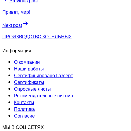
Previous post
по
Привет, мир!
записям
Next post
ПРОИЗВОДСТВО КОТЕЛЬНЫХ
Информация
О компании
Наши работы
Сертифицировано Газсерт
Сертификаты
Опросные листы
Рекомендательные письма
Контакты
Политика
Согласие
МЫ В СОЦ.СЕТЯХ