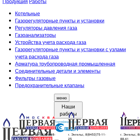
Продукция
Работы
Котельные
Газорегуляторные пункты и установки
Регуляторы давления газа
Газоанализаторы
Устройства учета расхода газа
Газорегуляторные пункты и установки с узлами
учета расхода газа
Арматура трубопроводная промышленная
Соединительные детали и элементы
Фильтры газовые
Предохранительные клапаны
меню
Наши
работы
г. Москва, 8(499)136-48-
г. Энгельс, 8(8453)75-11-
г. Энгельс, 8
78
25
88-41