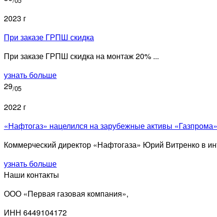
/05
2023 г
При заказе ГРПШ скидка
При заказе ГРПШ скидка на монтаж 20% ...
узнать больше
29
/05
2022 г
«Нафтогаз» нацелился на зарубежные активы «Газпрома
Коммерческий директор «Нафтогаза» Юрий Витренко в инт
узнать больше
Наши контакты
ООО «Первая газовая компания»,
ИНН 6449104172