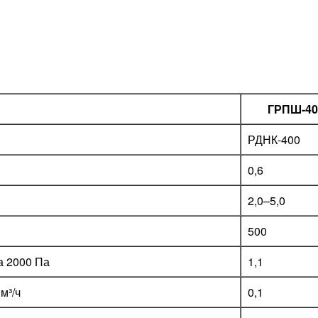
ГРПШ-40
РДНК-400
0,6
2,0–5,0
500
а 2000 Па
1,1
м³/ч
0,1