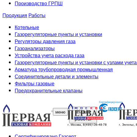
Производство ГРПШ
Продукция
Работы
Котельные
Газорегуляторные пункты и установки
Регуляторы давления газа
Газоанализаторы
Устройства учета расхода газа
Газорегуляторные пункты и установки с узлами учета
Арматура трубопроводная промышленная
Соединительные детали и элементы
Фильтры газовые
Предохранительные клапаны
Наши
меню
работы
г. Москва, 8(499)136-48-78
г. Энгельс,
Сертифицировано Газсерт