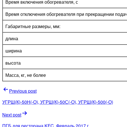
Время включения обогревателя, с
Время отключения обогревателя при прекращении подачи
Габаритные размеры, мм:
длина
ширина
высота
Масса, кг, не более
Навигация
Previous post
по
УГРШ(К)-50Н(-О), УГРШ(К)-50С(-О), УГРШ(К)-500(-О)
записям
Next post
ПГБ для ресторана KFC. Февраль 2017 г.