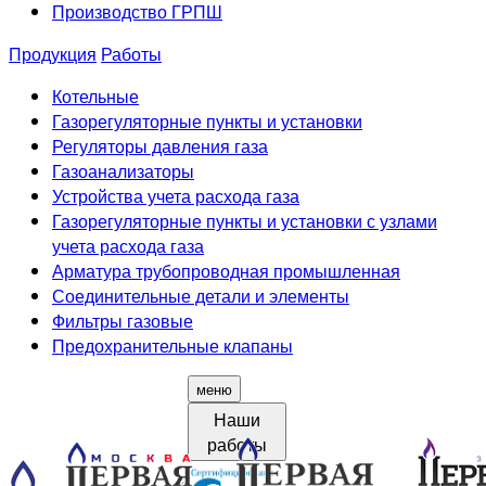
Производство ГРПШ
Продукция
Работы
Котельные
Газорегуляторные пункты и установки
Регуляторы давления газа
Газоанализаторы
Устройства учета расхода газа
Газорегуляторные пункты и установки с узлами
учета расхода газа
Арматура трубопроводная промышленная
Соединительные детали и элементы
Фильтры газовые
Предохранительные клапаны
меню
Наши
работы