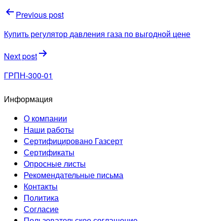
Навигация
Previous post
по
Купить регулятор давления газа по выгодной цене
записям
Next post
ГРПН-300-01
Информация
О компании
Наши работы
Сертифицировано Газсерт
Сертификаты
Опросные листы
Рекомендательные письма
Контакты
Политика
Согласие
Пользовательское соглашение