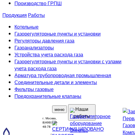
Производство ГРПШ
Продукция
Работы
Котельные
Газорегуляторные пункты и установки
Регуляторы давления газа
Газоанализаторы
Устройства учета расхода газа
Газорегуляторные пункты и установки с узлами
учета расхода газа
Арматура трубопроводная промышленная
Соединительные детали и элементы
Фильтры газовые
Предохранительные клапаны
Наши
меню
работы
г. Москва,
8(499)136-
48-78