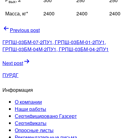
300
250
250
вых
Масса, кг*
2400
2400
2400
Навигация
Previous post
по
ГРПШ-03БМ-07-2ПУ1, ГРПШ-03БМ-01-2ПУ1,
записям
ГРПШ-03БМ-04М-2ПУ1, ГРПШ-03БМ-04-2ПУ1
Next post
ПУРДГ
Информация
О компании
Наши работы
Сертифицировано Газсерт
Сертификаты
Опросные листы
Рекомендательные письма