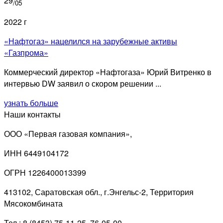
29
/05
2022 г
«Нафтогаз» нацелился на зарубежные активы
«Газпрома»
Коммерческий директор «Нафтогаза» Юрий Витренко в
интервью DW заявил о скором решении ...
узнать больше
Наши контакты
ООО «Первая газовая компания»,
ИНН 6449104172
ОГРН 1226400013399
413102, Саратовская обл., г.Энгельс-2, Территория
Мясокомбината
Тел.: 8 (8453) 75-11-25, 76-05-00