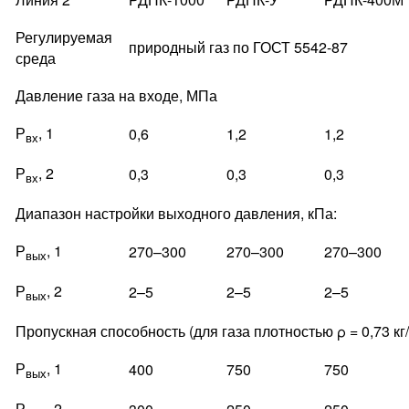
Регулируемая
природный газ по ГОСТ 5542-87
среда
Давление газа на входе, МПа
Р
, 1
0,6
1,2
1,2
вх
Р
, 2
0,3
0,3
0,3
вх
Диапазон настройки выходного давления, кПа:
Р
, 1
270–300
270–300
270–300
вых
Р
, 2
2–5
2–5
2–5
вых
Пропускная способность (для газа плотностью ρ = 0,73 кг/м
Р
, 1
400
750
750
вых
Р
, 2