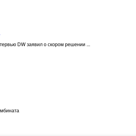
»
ервью DW заявил о скором решении ...
омбината