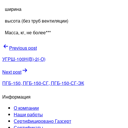
ширина
высота (без труб вентиляции)
Масса, кг, не более***
Навигация
Previous post
по
УГРШ-100Н(В)-2(-О)
записям
Next post
ПГБ-150, ПГБ-150-СГ, ПГБ-150-СГ-ЭК
Информация
О компании
Наши работы
Сертифицировано Газсерт
Сертификаты