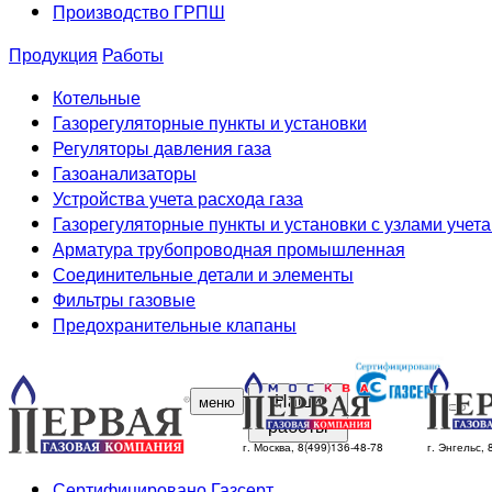
Производство ГРПШ
Продукция
Работы
Котельные
Газорегуляторные пункты и установки
Регуляторы давления газа
Газоанализаторы
Устройства учета расхода газа
Газорегуляторные пункты и установки с узлами учета
Арматура трубопроводная промышленная
Соединительные детали и элементы
Фильтры газовые
Предохранительные клапаны
Наши
меню
работы
г. Москва, 8(499)136-48-78
г. Энгельс,
Сертифицировано Газсерт