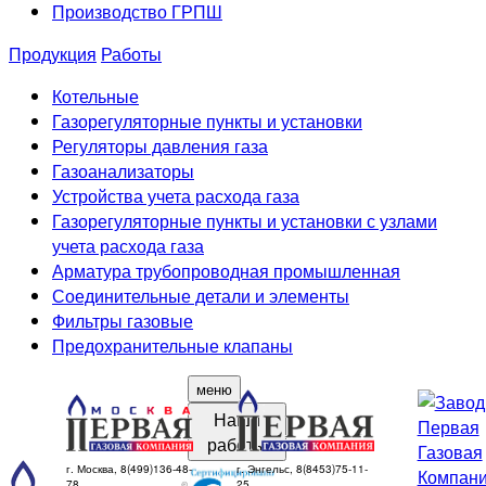
Производство ГРПШ
Продукция
Работы
Котельные
Газорегуляторные пункты и установки
Регуляторы давления газа
Газоанализаторы
Устройства учета расхода газа
Газорегуляторные пункты и установки с узлами
учета расхода газа
Арматура трубопроводная промышленная
Соединительные детали и элементы
Фильтры газовые
Предохранительные клапаны
меню
Наши
работы
г. Москва, 8(499)136-48-
г. Энгельс, 8(8453)75-11-
78
25