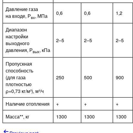
Давление газа
0,6
0,6
1,2
на входе, Р
, МПа
вх
Диапазон
настройки
2–5
2–5
2–5
выходного
давления, Р
, кПа
вых
Пропускная
способность
(для газа
250
500
900
плотностью
ρ=0,73 кг/м³), м³/ч
Наличие отопления
+
+
+
Масса**, кг
1300
1300
1300
Навигация