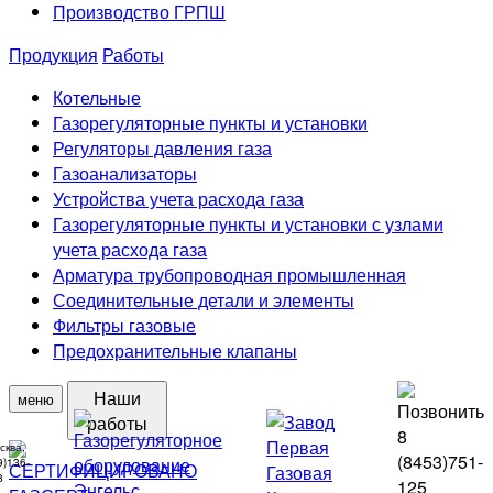
Производство ГРПШ
Продукция
Работы
Котельные
Газорегуляторные пункты и установки
Регуляторы давления газа
Газоанализаторы
Устройства учета расхода газа
Газорегуляторные пункты и установки с узлами
учета расхода газа
Арматура трубопроводная промышленная
Соединительные детали и элементы
Фильтры газовые
Предохранительные клапаны
Наши
меню
работы
8
сква,
(8453)
751-
9)136-
8
125