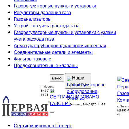
Газорегуляторные пункты и установки
Регуляторы давления газа
Газоанализаторы
Устройства учета расхода газа
Газорегуляторные пункты и установки с узлами
учета расхода газа
Арматура трубопроводная промышленная
Соединительные детали и элементы
Фильтры газовые
Предохранительные клапаны
Наши
меню
работы
г. Москва,
8(499)136-
48-78
г. Энгельс, 8(8453)75-11-25
г. Энгел
8(8453)7
41
Сертифицировано Газсерт