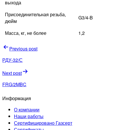
выхода
Присоединительная резьба,
G3/4-B
дюйм
Масса, кг, не более
1,2
Навигация
Previous post
по
РДУ-32/С
записям
Next post
FRG/2MBC
Информация
О компании
Наши работы
Сертифицировано Газсерт
Сертификаты