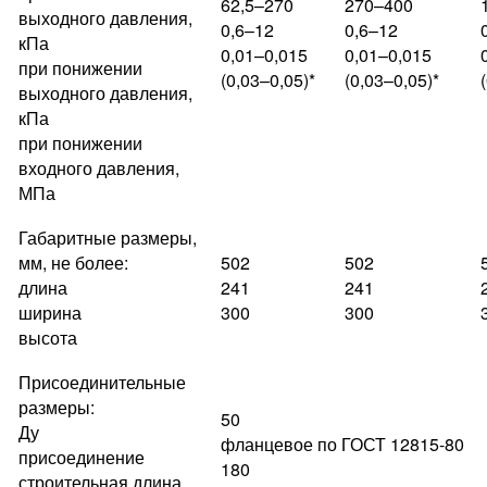
62,5–270
270–400
выходного давления,
0,6–12
0,6–12
кПа
0,01–0,015
0,01–0,015
при понижении
(0,03–0,05)*
(0,03–0,05)*
выходного давления,
кПа
при понижении
входного давления,
МПа
Габаритные размеры,
мм, не более:
502
502
длина
241
241
ширина
300
300
высота
Присоединительные
размеры:
50
Ду
фланцевое по ГОСТ 12815-80
присоединение
180
строительная длина,