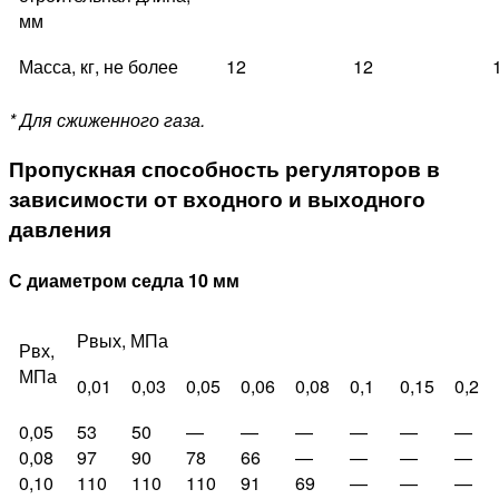
мм
Масса, кг, не более
12
12
* Для сжиженного газа.
Пропускная способность регуляторов в
зависимости от входного и выходного
давления
С диаметром седла 10 мм
Рвых, МПа
Рвх,
МПа
0,01
0,03
0,05
0,06
0,08
0,1
0,15
0,2
0,05
53
50
—
—
—
—
—
—
0,08
97
90
78
66
—
—
—
—
0,10
110
110
110
91
69
—
—
—