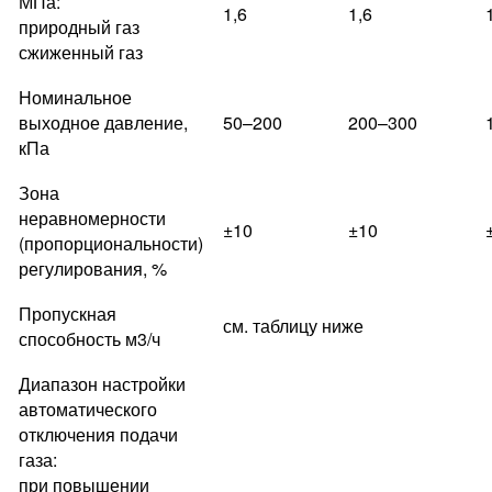
МПа:
1,6
1,6
природный газ
сжиженный газ
Номинальное
выходное давление,
50–200
200–300
кПа
Зона
неравномерности
±10
±10
(пропорциональности)
регулирования, %
Пропускная
см. таблицу ниже
способность м3/ч
Диапазон настройки
автоматического
отключения подачи
газа:
при повышении