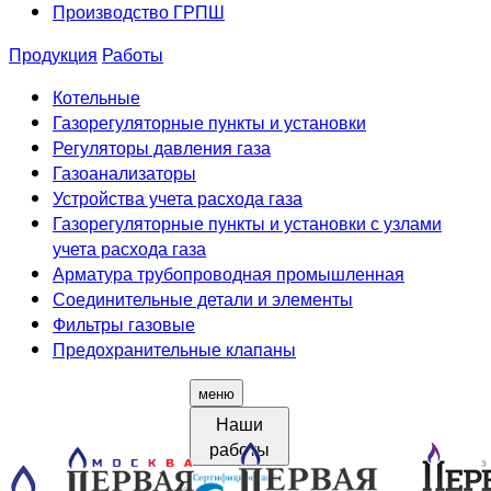
Производство ГРПШ
Продукция
Работы
Котельные
Газорегуляторные пункты и установки
Регуляторы давления газа
Газоанализаторы
Устройства учета расхода газа
Газорегуляторные пункты и установки с узлами
учета расхода газа
Арматура трубопроводная промышленная
Соединительные детали и элементы
Фильтры газовые
Предохранительные клапаны
меню
Наши
работы