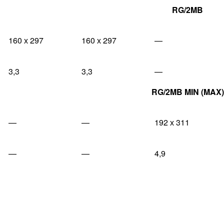
RG/2MB
160 х 297
160 х 297
—
3,3
3,3
—
RG/2MB MIN (MAX)
—
—
192 х 311
—
—
4,9