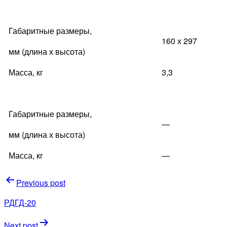
Габаритные размеры,
160 х 297
мм (длина х высота)
Масса, кг
3,3
Габаритные размеры,
—
мм (длина х высота)
Масса, кг
—
Навигация
Previous post
по
РДГД-20
записям
Next post