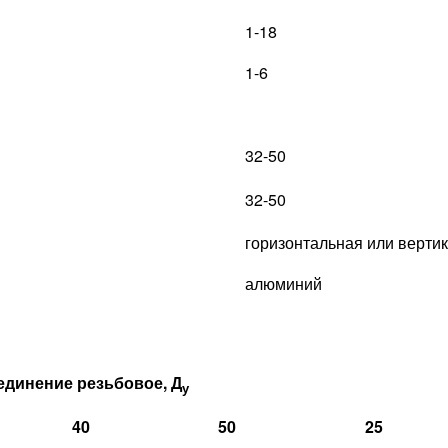
1-18
1-6
32-50
32-50
горизонтальная или верти
алюминий
единение резьбовое, Д
у
40
50
25