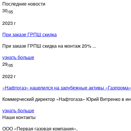
Последние новости
30
/05
2023 г
При заказе ГРПШ скидка
При заказе ГРПШ скидка на монтаж 20% ...
узнать больше
29
/05
2022 г
«Нафтогаз» нацелился на зарубежные активы «Газпрома
Коммерческий директор «Нафтогаза» Юрий Витренко в инт
узнать больше
Наши контакты
ООО «Первая газовая компания»,