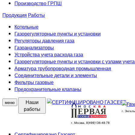
Производство ГРПШ
Продукция
Работы
Котельные
Газорегуляторные пункты и установки
Регуляторы давления газа
Газоанализаторы
Устройства учета расхода газа
Газорегуляторные пункты и установки с узлами учета
Арматура трубопроводная промышленная
Соединительные детали и элементы
Фильтры газовые
Предохранительные клапаны
Наши
меню
работы
г. Энгел
г. Москва, 8(499)136-48-78
Сертифицировано Газсерт