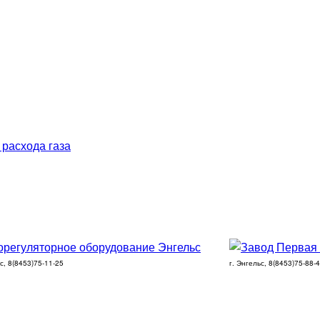
 расхода газа
ьс, 8(8453)75-11-25
г. Энгельс, 8(8453)75-88-