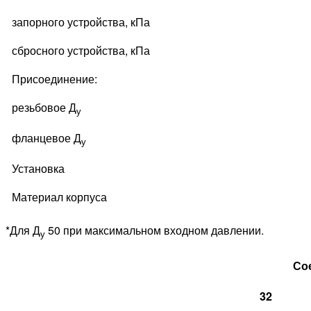
запорного устройства, кПа
сбросного устройства, кПа
Присоединение:
резьбовое Д
у
фланцевое Д
у
Установка
Материал корпуса
*Для Д
50 при максимальном входном давлении.
у
Со
32