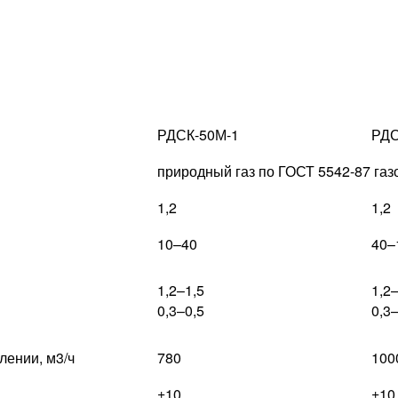
РДСК-50М-1
РДС
природный газ по ГОСТ 5542-87 газ
1,2
1,2
10–40
40–
1,2–1,5
1,2
0,3–0,5
0,3
лении, м3/ч
780
100
±10
±10