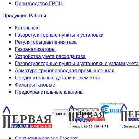
Производство ГРПШ
Продукция
Работы
Котельные
Газорегуляторные пункты и установки
Регуляторы давления газа
Газоанализаторы
Устройства учета расхода газа
Газорегуляторные пункты и установки с узлами учета
Арматура трубопроводная промышленная
Соединительные детали и элементы
Фильтры газовые
Предохранительные клапаны
Наши
меню
работы
г. Москва, 8(499)136-48-78
г. Энгельс,
Сертифицировано Газсерт