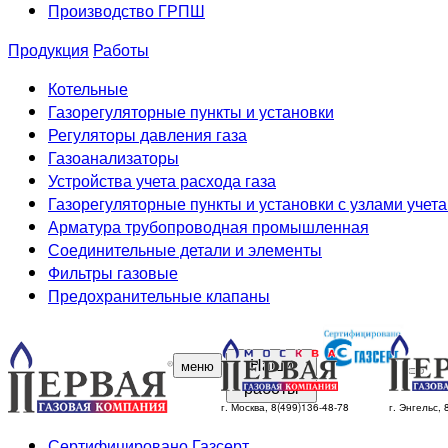
Производство ГРПШ
Продукция
Работы
Котельные
Газорегуляторные пункты и установки
Регуляторы давления газа
Газоанализаторы
Устройства учета расхода газа
Газорегуляторные пункты и установки с узлами учета
Арматура трубопроводная промышленная
Соединительные детали и элементы
Фильтры газовые
Предохранительные клапаны
Наши
меню
работы
г. Москва, 8(499)136-48-78
г. Энгельс,
Сертифицировано Газсерт