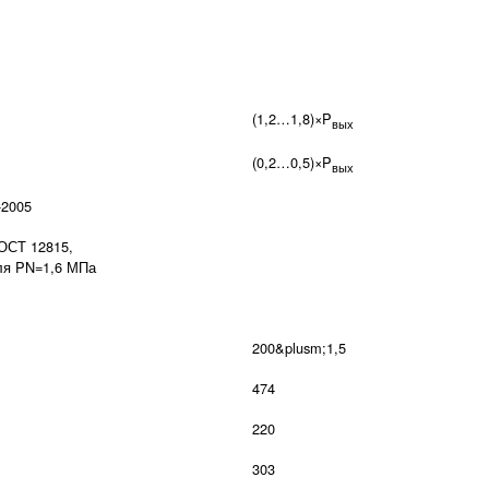
(1,2…1,8)×P
вых
(0,2…0,5)×P
вых
-2005
ОСТ 12815,
ля PN=1,6 МПа
200&plusm;1,5
474
220
303