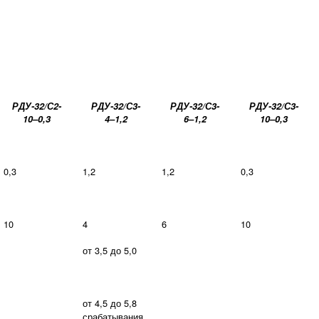
РДУ-32/С2-
РДУ-32/С3-
РДУ-32/С3-
РДУ-32/С3-
10–0,3
4–1,2
6–1,2
10–0,3
0,3
1,2
1,2
0,3
10
4
6
10
от 3,5 до 5,0
от 4,5 до 5,8
срабатывания