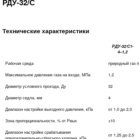
РДУ-32/С
Технические характеристики
РДУ-32/С1-
4–1,2
Рабочая среда
природный газ 
Максимальное давление газа на входе, МПа
1,2
Диаметр условного прохода, Ду
32
Диаметр седла, мм
4
Диапазон настройки выходного давления, кПа
от 1,0 до 2,0
Зона пропорциональности, % от Рвых
±10
Диапазон настройки срабатывания
от 1,25 до 2,5
предохранительно-сбросного клапана, кПа