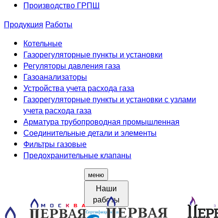
Производство ГРПШ
Продукция
Работы
Котельные
Газорегуляторные пункты и установки
Регуляторы давления газа
Газоанализаторы
Устройства учета расхода газа
Газорегуляторные пункты и установки с узлами
учета расхода газа
Арматура трубопроводная промышленная
Соединительные детали и элементы
Фильтры газовые
Предохранительные клапаны
меню
Наши
работы