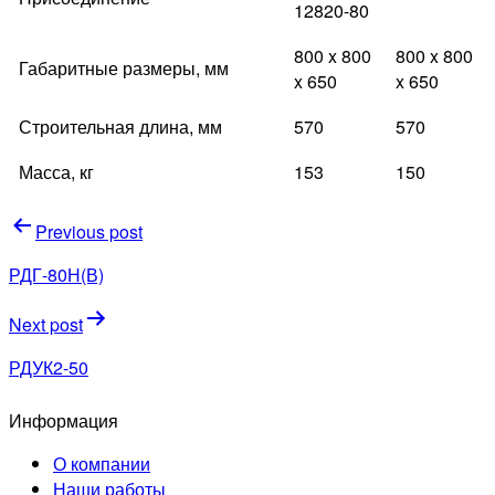
12820-80
800 x 800
800 x 800
Габаритные размеры, мм
x 650
x 650
Строительная длина, мм
570
570
Масса, кг
153
150
Навигация
Previous post
по
РДГ-80Н(В)
записям
Next post
РДУК2-50
Информация
О компании
Наши работы