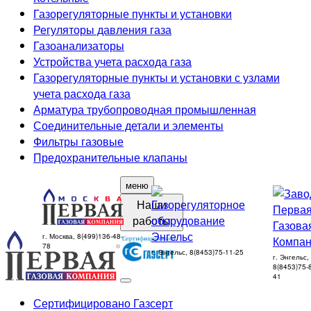
Газорегуляторные пункты и установки
Регуляторы давления газа
Газоанализаторы
Устройства учета расхода газа
Газорегуляторные пункты и установки с узлами
учета расхода газа
Арматура трубопроводная промышленная
Соединительные детали и элементы
Фильтры газовые
Предохранительные клапаны
меню
Наши
работы
г. Москва, 8(499)136-48-
78
г. Энгельс, 8(8453)75-11-25
г. Энгельс,
8(8453)75-
41
Сертифицировано Газсерт