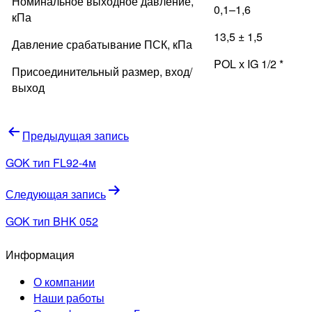
Номинальное выходное давление,
0,1–1,6
кПа
13,5 ± 1,5
Давление срабатывание ПСК, кПа
POL х IG 1/2 *
Присоединительный размер, вход/
выход
Навигация
Предыдущая запись
по
GOK тип FL92-4м
записям
Следующая запись
GOK тип BHK 052
Информация
О компании
Наши работы