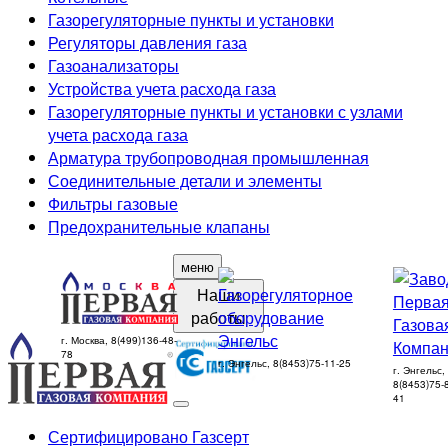
Газорегуляторные пункты и установки
Регуляторы давления газа
Газоанализаторы
Устройства учета расхода газа
Газорегуляторные пункты и установки с узлами
учета расхода газа
Арматура трубопроводная промышленная
Соединительные детали и элементы
Фильтры газовые
Предохранительные клапаны
меню
Наши
работы
г. Москва, 8(499)136-48-
78
г. Энгельс, 8(8453)75-11-25
г. Энгельс,
8(8453)75-
41
Сертифицировано Газсерт