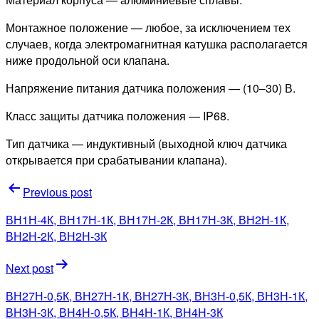
Монтажное положение — любое, за исключением тех
случаев, когда электромагнитная катушка располагается
ниже продольной оси клапана.
Напряжение питания датчика положения — (10–30) В.
Класс защиты датчика положения — IP68.
Тип датчика — индуктивный (выходной ключ датчика
открывается при срабатывании клапана).
Навигация
Previous post
по
ВН1Н-4К, ВН17Н-1К, ВН17Н-2К, ВН17Н-3К, ВН2Н-1К,
записям
ВН2Н-2К, ВН2Н-3К
Next post
ВН27Н-0,5К, ВН27Н-1К, ВН27Н-3К, ВН3Н-0,5К, ВН3Н-1К,
ВН3Н-3К, ВН4Н-0,5К, ВН4Н-1К, ВН4Н-3К