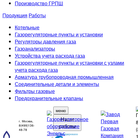
Производство ГРПШ
Продукция
Работы
Котельные
Газорегуляторные пункты и установки
Регуляторы давления газа
Газоанализаторы
Устройства учета расхода газа
Газорегуляторные пункты и установки с узлами
учета расхода газа
Арматура трубопроводная промышленная
Соединительные детали и элементы
Фильтры газовые
Предохранительные клапаны
меню
Наши
г. Москва,
работы
8(499)136-
48-78