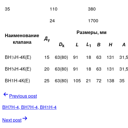
35
110
380
24
1700
Размеры, мм
Наименование
Д
у
клапана
D
L
L
В
Н
А
k
1
ВН½Н-4К(Е)
15
63(80)
91
18
63
131
31,
ВН¾Н-4К(Е)
20
63(80)
91
18
63
131
31,
ВН1Н-4К(Е)
25
63(80)
105
21
72
138
35
Навигация
Previous post
по
ВН7Н-4, ВН7Н-4, ВН1Н-4
записям
Next post