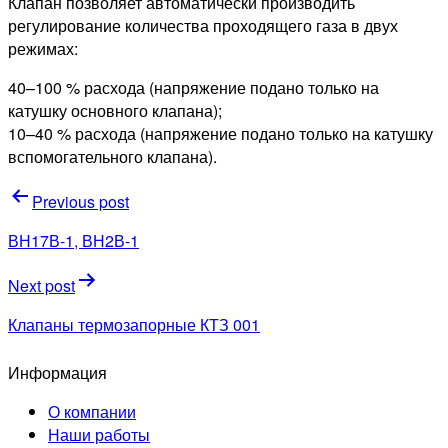
Клапан позволяет автоматически производить
регулирование количества проходящего газа в двух
режимах:
40–100 % расхода (напряжение подано только на
катушку основного клапана);
10–40 % расхода (напряжение подано только на катушку
вспомогательного клапана).
Навигация
Previous post
по
ВН17В-1, ВН2В-1
записям
Next post
Клапаны термозапорные КТЗ 001
Информация
О компании
Наши работы