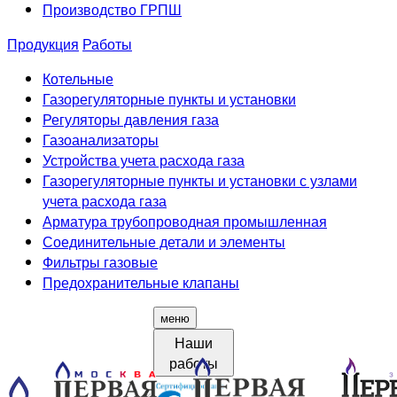
Производство ГРПШ
Продукция
Работы
Котельные
Газорегуляторные пункты и установки
Регуляторы давления газа
Газоанализаторы
Устройства учета расхода газа
Газорегуляторные пункты и установки с узлами
учета расхода газа
Арматура трубопроводная промышленная
Соединительные детали и элементы
Фильтры газовые
Предохранительные клапаны
меню
Наши
работы