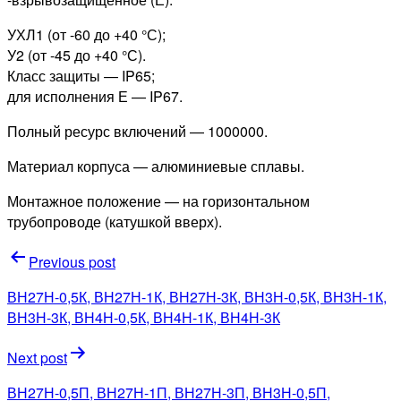
УХЛ1 (от -60 до +40 °С);
У2 (от -45 до +40 °С).
Класс защиты — IP65;
для исполнения Е — IP67.
Полный ресурс включений — 1000000.
Материал корпуса — алюминиевые сплавы.
Монтажное положение — на горизонтальном
трубопроводе (катушкой вверх).
Навигация
Previous post
по
ВН27Н-0,5К, ВН27Н-1К, ВН27Н-3К, ВН3Н-0,5К, ВН3Н-1К,
записям
ВН3Н-3К, ВН4Н-0,5К, ВН4Н-1К, ВН4Н-3К
Next post
ВН27Н-0,5П, ВН27Н-1П, ВН27Н-3П, ВН3Н-0,5П,