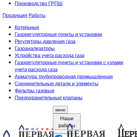
Производство ГРПШ
Продукция
Работы
Котельные
Газорегуляторные пункты и установки
Регуляторы давления газа
Газоанализаторы
Устройства учета расхода газа
Газорегуляторные пункты и установки с узлами
учета расхода газа
Арматура трубопроводная промышленная
Соединительные детали и элементы
Фильтры газовые
Предохранительные клапаны
меню
Наши
работы