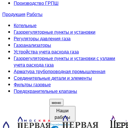
Производство ГРПШ
Продукция
Работы
Котельные
Газорегуляторные пункты и установки
Регуляторы давления газа
Газоанализаторы
Устройства учета расхода газа
Газорегуляторные пункты и установки с узлами
учета расхода газа
Арматура трубопроводная промышленная
Соединительные детали и элементы
Фильтры газовые
Предохранительные клапаны
меню
Наши
работы