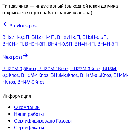
Тип датчика — индуктивный (выходной ключ датчика
открывается при срабатывании клапана).
Навигация
Previous post
по
ВН27Н-0,5П, ВН27Н-1П, ВН27Н-3П, ВН3Н-0,5П,
записям
ВН3Н-1П, ВН3Н-3П, ВН4Н-0,5П, ВН4Н-1П, ВН4Н-3П
Next post
ВН27M-0,5Кпоз, ВН27M-1Кпоз, ВН27M-3Кпоз, ВН3M-
0,5Кпоз, ВН3M-1Кпоз, ВН3M-3Кпоз, ВН4M-0,5Кпоз, ВН4M-
1Кпоз, ВН4M-3Кпоз
Информация
О компании
Наши работы
Сертифицировано Газсерт
Сертификаты