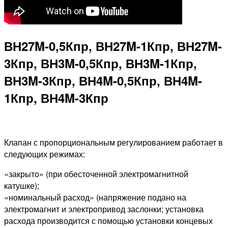
ВН27M-0,5Кпр, ВН27M-1Кпр, ВН27M-
3Кпр, ВН3M-0,5Кпр, ВН3M-1Кпр,
ВН3M-3Кпр, ВН4M-0,5Кпр, ВН4M-
1Кпр, ВН4M-3Кпр
Клапан с пропорциональным регулированием работает в
следующих режимах:
«закрыто» (при обесточенной электромагнитной
катушке);
«номинальный расход» (напряжение подано на
электромагнит и электропривод заслонки; установка
расхода производится с помощью установки концевых