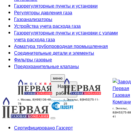
Газорегуляторные пункты и установки
Регуляторы давления газа
Газоанализаторы
Устройства учета расхода газа
Газорегуляторные пункты и установки с узлами
учета расхода газа
Арматура трубопроводная промышленная
Соединительные детали и элементы
Фильтры газовые
Предохранительные клапаны
меню
Наши
работы
г. Москва, 8(499)136-48-
г. Энгельс, 8(8453)75-11-
78
25
г. Энгельс,
8(8453)75-88
41
Сертифицировано Газсерт