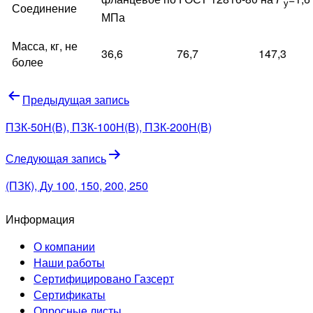
у
Соединение
МПа
Масса, кг, не
36,6
76,7
147,3
более
Навигация
Предыдущая запись
по
ПЗК-50Н(В), ПЗК-100Н(В), ПЗК-200Н(В)
записям
Следующая запись
(ПЗК), Ду 100, 150, 200, 250
Информация
О компании
Наши работы
Сертифицировано Газсерт
Сертификаты
Опросные листы