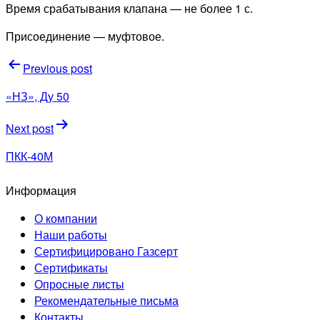
Время срабатывания клапана — не более 1 с.
Присоединение — муфтовое.
Навигация
Previous post
по
«НЗ», Ду 50
записям
Next post
ПКК-40М
Информация
О компании
Наши работы
Сертифицировано Газсерт
Сертификаты
Опросные листы
Рекомендательные письма
Контакты