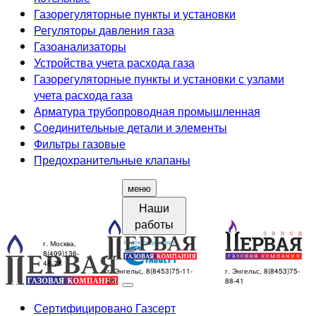
Газорегуляторные пункты и установки
Регуляторы давления газа
Газоанализаторы
Устройства учета расхода газа
Газорегуляторные пункты и установки с узлами
учета расхода газа
Арматура трубопроводная промышленная
Соединительные детали и элементы
Фильтры газовые
Предохранительные клапаны
меню
Наши
работы
г. Москва,
8(499)136-
48-78
г. Энгельс, 8(8453)75-11-
г. Энгельс, 8(8453)75-
25
88-41
Сертифицировано Газсерт