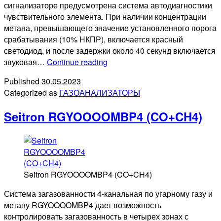
сигнализаторе предусмотрена система автодиагностики
чувствительного элемента. При наличии концентрации
метана, превышающего значение установленного порога
срабатывания (10% НКПР), включается красный
светодиод, и после задержки около 40 секунд включается
Seitron
звуковая…
Continue reading
RGDCMOMP1
Published
30.05.2023
Beagle
Categorized as
ГАЗОАНАЛИЗАТОРЫ
Doudle
Seitron RGYOOOOMBP4 (CO+CH4)
Seitron RGYOOOOMBP4 (CO+CH4)
Система загазованности 4-канальная по угарному газу и
метану RGYOOOOMBP4 дает возможность
контролировать загазованность в четырех зонах с