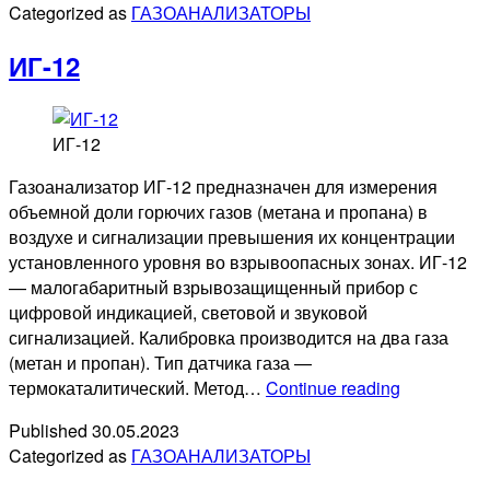
Categorized as
ГАЗОАНАЛИЗАТОРЫ
загазов
тип
ИГ-12
А
ИГ-12
Газоанализатор ИГ-12 предназначен для измерения
объемной доли горючих газов (метана и пропана) в
воздухе и сигнализации превышения их концентрации
установленного уровня во взрывоопасных зонах. ИГ-12
— малогабаритный взрывозащищенный прибор с
цифровой индикацией, световой и звуковой
сигнализацией. Калибровка производится на два газа
(метан и пропан). Тип датчика газа —
ИГ-12
термокаталитический. Метод…
Continue reading
Published
30.05.2023
Categorized as
ГАЗОАНАЛИЗАТОРЫ