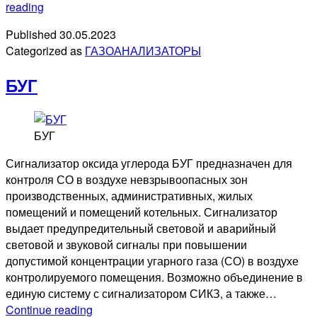
СИКЗ-15,
reading
СИКЗ-20,
Published
30.05.2023
СИКЗ-25,
Categorized as
ГАЗОАНАЛИЗАТОРЫ
СИКЗ-32
БУГ
БУГ
Сигнализатор оксида углерода БУГ предназначен для
контроля СО в воздухе невзрывоопасных зон
производственных, административных, жилых
помещений и помещений котельных. Сигнализатор
выдает предупредительный световой и аварийный
световой и звуковой сигналы при повышении
допустимой концентрации угарного газа (СО) в воздухе
контролируемого помещения. Возможно объединение в
единую систему с сигнализатором СИКЗ, а также…
БУГ
Continue reading