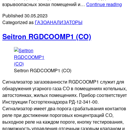
ИТ-
взрывоопасных зонах помещений и…
Continue reading
М
Published
30.05.2023
Categorized as
ГАЗОАНАЛИЗАТОРЫ
Seitron RGDCOOMP1 (CO)
Seitron RGDCOOMP1 (CO)
Сигнализатор загазованности RGDCOOMP1 служит для
обнаружения угарного газа СО в помещениях котельных,
автостоянках, жилых помещениях. Прибор соответствует
Инструкции Госгортехнадзора РД-12-341-00.
Сигнализатор имеет два порога срабатывания контактов
реле при достижении пороговых концентраций СО,
выходное реле на каждом пороге, кнопку тестирования,
возможность управления отсечным газовым клапаном и