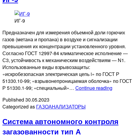
Б
ИГ-9
Предназначен для измерения объемной доли горючих
газов (метана и пропана) в воздухе и сигнализации
превышения их концентрации установленного уровня.
Согласно ГОСТ 12997-84 климатическое исполнение —
С3, устойчивость к механическим воздействиям — N1.
Использованные виды взрывозащиты:
«искробезопасная электрическая цепь i» по ГОСТ Р
51330.10-99; «взрывонепроницаемая оболочка» по ГОСТ
ИГ-9
Р 51330.1-99; «специальный»…
Continue reading
Published
30.05.2023
Categorized as
ГАЗОАНАЛИЗАТОРЫ
Система автономного контроля
загазованности тип А