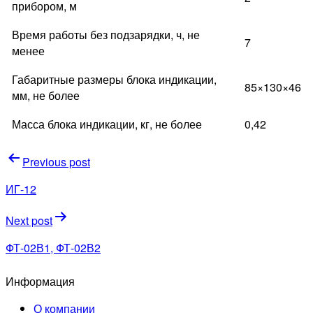
прибором, м
Время работы без подзарядки, ч, не
7
менее
Габаритные размеры блока индикации,
85×130×46
мм, не более
Масса блока индикации, кг, не более
0,42
Навигация
Previous post
по
ИГ-12
записям
Next post
ФТ-02В1, ФТ-02В2
Информация
О компании