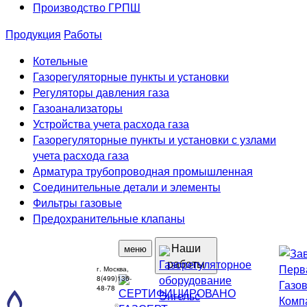
Производство ГРПШ
Продукция
Работы
Котельные
Газорегуляторные пункты и установки
Регуляторы давления газа
Газоанализаторы
Устройства учета расхода газа
Газорегуляторные пункты и установки с узлами
учета расхода газа
Арматура трубопроводная промышленная
Соединительные детали и элементы
Фильтры газовые
Предохранительные клапаны
Наши
меню
работы
г. Москва,
8(499)136-
48-78