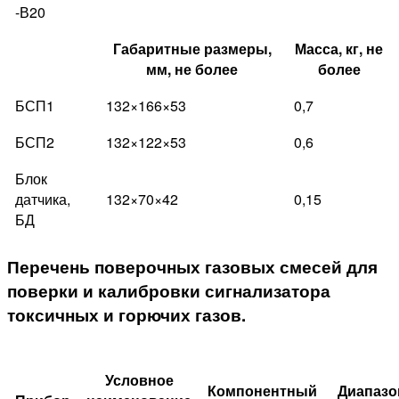
-В20
Габаритные размеры,
Масса, кг, не
мм, не более
более
БСП1
132×166×53
0,7
БСП2
132×122×53
0,6
Блок
датчика,
132×70×42
0,15
БД
Перечень поверочных газовых смесей для
поверки и калибровки сигнализатора
токсичных и горючих газов.
Условное
Компонентный
Диапазо