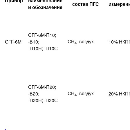
Прибор
наименование
состав ПГС
измерен
и обозначение
СГГ-6М-П10;
СН
-воздух
СГГ-6М
-В10;
10% НКП
4
-П10Н; -П10С
СГГ-6М-П20;
СН
-воздух
-В20;
20% НКП
4
-П20Н; -П20С