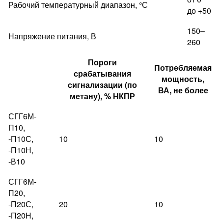
Рабочий температурный диапазон, °С
до +50
150–
Напряжение питания, В
260
Пороги
Потребляемая
срабатывания
мощность,
сигнализации (по
ВА, не более
метану), % НКПР
СГГ6М-
П10,
-П10С,
10
10
-П10Н,
-В10
СГГ6М-
П20,
-П20С,
20
10
-П20Н,