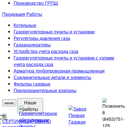
Производство ГРПШ
Продукция
Работы
Котельные
Газорегуляторные пункты и установки
Регуляторы давления газа
Газоанализаторы
Устройства учета расхода газа
Газорегуляторные пункты и установки с узлами
учета расхода газа
Арматура трубопроводная промышленная
Соединительные детали и элементы
Фильтры газовые
Предохранительные клапаны
Наши
меню
работы
8
сква,
(8453)
751-
9)136-
8
125