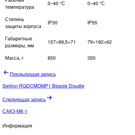
0–40 °С
0–40 °С
температура
Степень
IP30
IP55
защиты корпуса
Габаритные
157×89,5×71
79×182×62
размеры, мм
Масса, г
850
350
Навигация
Предыдущая запись
по
Seitron RGDCMOMP1 Beagle Doudle
записям
Следующая запись
САКЗ-МК-1
Информация