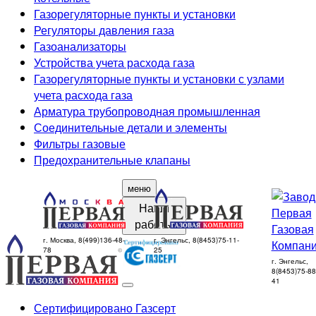
Газорегуляторные пункты и установки
Регуляторы давления газа
Газоанализаторы
Устройства учета расхода газа
Газорегуляторные пункты и установки с узлами
учета расхода газа
Арматура трубопроводная промышленная
Соединительные детали и элементы
Фильтры газовые
Предохранительные клапаны
меню
Наши
работы
г. Москва, 8(499)136-48-
г. Энгельс, 8(8453)75-11-
78
25
г. Энгельс,
8(8453)75-88
41
Сертифицировано Газсерт