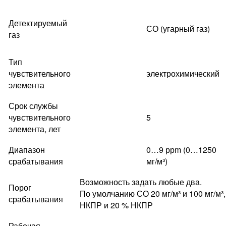
Детектируемый
СО (угарный газ)
газ
Тип
чувствительного
электрохимический
элемента
Срок службы
чувствительного
5
элемента, лет
Диапазон
0…9 ррm (0…1250
срабатывания
мг/м³)
Возможность задать любые два.
Порог
По умолчанию СО 20 мг/м³ и 100 мг/м³
срабатывания
НКПР и 20 % НКПР
Рабочая