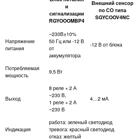
Внешний сенсор
и
по СО типа
сигнализации
SGYCOOV4NC
RGYOOOMBP4
~230В±10%
Напряжение
50 Гц или -12 В
-12 В от блока
питания
от
аккумулятора
Потребляемая
9,5 Вт
мощность
8 реле × 2 А
~230 В,
Выход
4…2 мА
1 реле × 2 А
~230 В
работа: зеленый светодиод
Индикация
тревога: красный светодиод
отказ: желтый