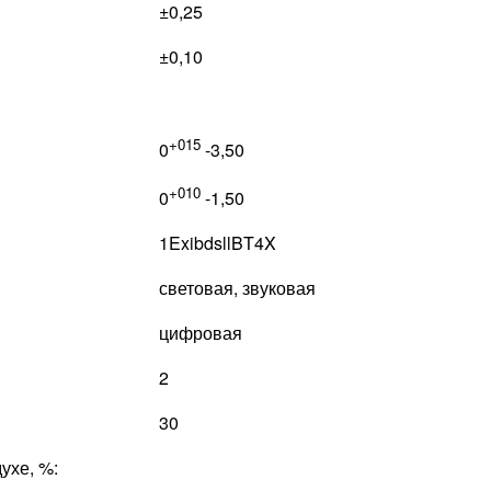
±0,25
±0,10
+015
0
-3,50
+010
0
-1,50
1ExibdsllBT4X
световая, звуковая
цифровая
2
30
ухе, %: