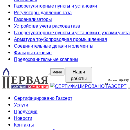
Газорегуляторные пункты и установки
Регуляторы давления газа
Газоанализаторы
Устройства учета расхода газа
Газорегуляторные пункты и установки с узлами учета
Арматура трубопроводная промышленная
Соединительные детали и элементы
Фильтры газовые
Предохранительные клапаны
Наши
меню
работы
г. Москва, 8(499)1
78
Сертифицировано Газсерт
Услуги
Продукция
Новости
Контакты