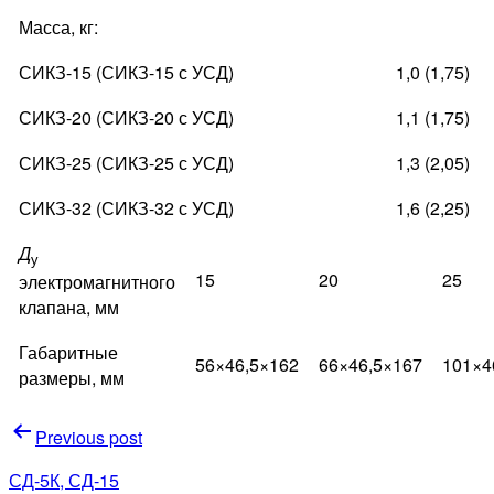
Масса, кг:
СИКЗ-15 (СИКЗ-15 с УСД)
1,0 (1,75)
СИКЗ-20 (СИКЗ-20 с УСД)
1,1 (1,75)
СИКЗ-25 (СИКЗ-25 с УСД)
1,3 (2,05)
СИКЗ-32 (СИКЗ-32 с УСД)
1,6 (2,25)
Д
у
15
20
25
электромагнитного
клапана, мм
Габаритные
56×46,5×162
66×46,5×167
101×4
размеры, мм
Навигация
Previous post
по
СД-5К, СД-15