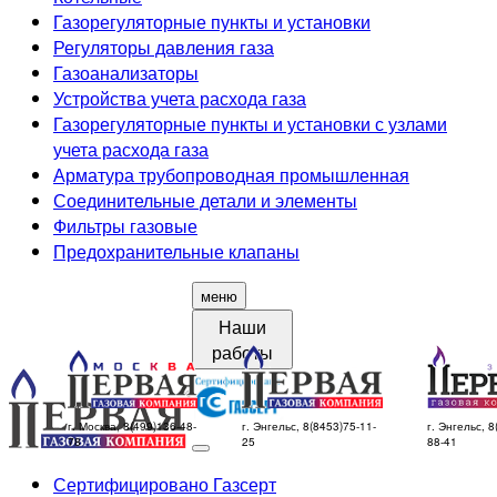
Газорегуляторные пункты и установки
Регуляторы давления газа
Газоанализаторы
Устройства учета расхода газа
Газорегуляторные пункты и установки с узлами
учета расхода газа
Арматура трубопроводная промышленная
Соединительные детали и элементы
Фильтры газовые
Предохранительные клапаны
меню
Наши
работы
г. Москва, 8(499)136-48-
г. Энгельс, 8(8453)75-11-
г. Энгельс, 8
78
25
88-41
Сертифицировано Газсерт