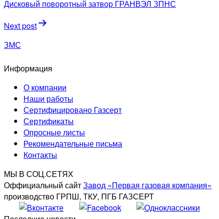
по
Дисковый поворотный затвор ГРАНВЭЛ ЗПНС
записям
Next post
ЗМС
Информация
О компании
Наши работы
Сертифицировано Газсерт
Сертификаты
Опросные листы
Рекомендательные письма
Контакты
МЫ В СОЦ.СЕТЯХ
Оффициальный сайт
Завод «Первая газовая компания»
производство ГРПШ, ТКУ, ПГБ ГАЗСЕРТ
Последние новости