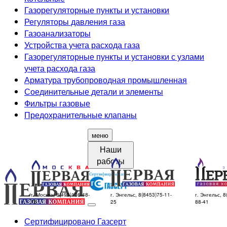
Газорегуляторные пункты и установки
Регуляторы давления газа
Газоанализаторы
Устройства учета расхода газа
Газорегуляторные пункты и установки с узлами
учета расхода газа
Арматура трубопроводная промышленная
Соединительные детали и элементы
Фильтры газовые
Предохранительные клапаны
меню
Наши
работы
г. Москва, 8(499)136-48-
г. Энгельс, 8(8453)75-11-
г. Энгельс, 8
78
25
88-41
Сертифицировано Газсерт