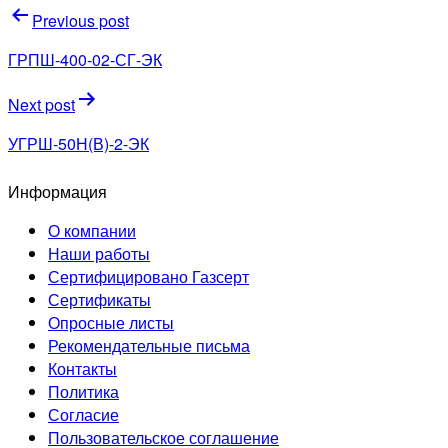
Навигация
Previous post
по
ГРПШ-400-02-СГ-ЭК
записям
Next post
УГРШ-50Н(В)-2-ЭК
Информация
О компании
Наши работы
Сертифицировано Газсерт
Сертификаты
Опросные листы
Рекомендательные письма
Контакты
Политика
Согласие
Пользовательское соглашение