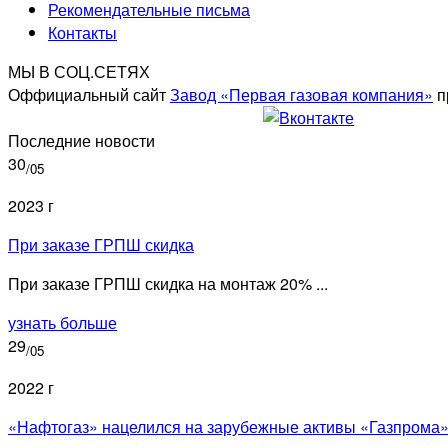
Рекомендательные письма
Контакты
МЫ В СОЦ.СЕТЯХ
Оффициальный сайт
Завод «Первая газовая компания»
п
Последние новости
30
/05
2023 г
При заказе ГРПШ скидка
При заказе ГРПШ скидка на монтаж 20% ...
узнать больше
29
/05
2022 г
«Нафтогаз» нацелился на зарубежные активы «Газпрома