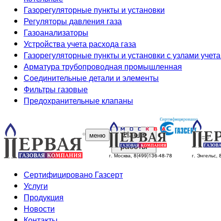
Газорегуляторные пункты и установки
Регуляторы давления газа
Газоанализаторы
Устройства учета расхода газа
Газорегуляторные пункты и установки с узлами учета
Арматура трубопроводная промышленная
Соединительные детали и элементы
Фильтры газовые
Предохранительные клапаны
Наши
меню
работы
г. Москва, 8(499)136-48-78
г. Энгельс,
Сертифицировано Газсерт
Услуги
Продукция
Новости
Контакты