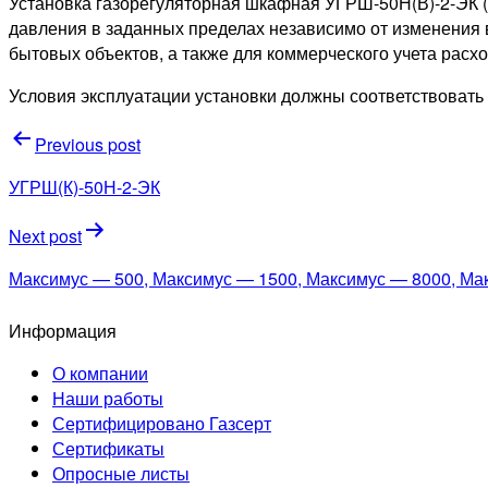
Установка газорегуляторная шкафная УГРШ-50Н(В)-2-ЭК (
давления в заданных пределах независимо от изменения 
бытовых объектов, а также для коммерческого учета расхо
Условия эксплуатации установки должны соответствовать
Навигация
Previous post
по
УГРШ(К)-50Н-2-ЭК
записям
Next post
Максимус — 500, Максимус — 1500, Максимус — 8000, Ма
Информация
О компании
Наши работы
Сертифицировано Газсерт
Сертификаты
Опросные листы