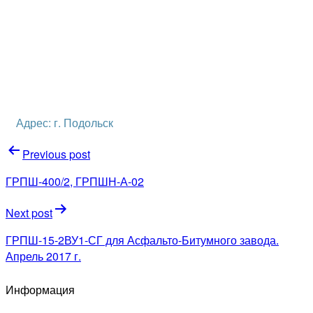
Адрес: г. Подольск
Навигация
Previous post
по
ГРПШ-400/2, ГРПШН-А-02
записям
Next post
ГРПШ-15-2ВУ1-СГ для Асфальто-Битумного завода.
Апрель 2017 г.
Информация