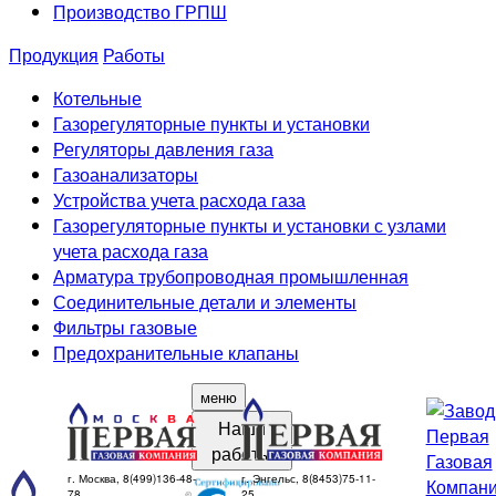
Производство ГРПШ
Продукция
Работы
Котельные
Газорегуляторные пункты и установки
Регуляторы давления газа
Газоанализаторы
Устройства учета расхода газа
Газорегуляторные пункты и установки с узлами
учета расхода газа
Арматура трубопроводная промышленная
Соединительные детали и элементы
Фильтры газовые
Предохранительные клапаны
меню
Наши
работы
г. Москва, 8(499)136-48-
г. Энгельс, 8(8453)75-11-
78
25