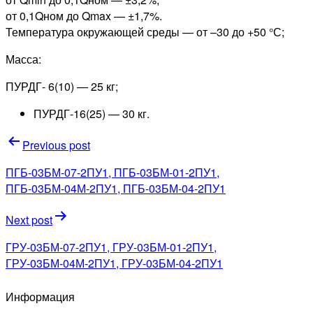
от 0,1Qном до Qmax — ±1,7%.
Температура окружающей среды — от –30 до +50 °С;
Масса:
ПУРДГ- 6(10) — 25 кг;
ПУРДГ-16(25) — 30 кг.
Навигация
Previous post
по
ПГБ-03БМ-07-2ПУ1, ПГБ-03БМ-01-2ПУ1,
записям
ПГБ-03БМ-04М-2ПУ1, ПГБ-03БМ-04-2ПУ1
Next post
ГРУ-03БМ-07-2ПУ1, ГРУ-03БМ-01-2ПУ1,
ГРУ-03БМ-04М-2ПУ1, ГРУ-03БМ-04-2ПУ1
Информация