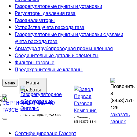
Газорегуляторные пункты и установки
Регуляторы давления газа
Газоанализаторы
Устройства учета расхода газа
Газорегуляторные пункты и установки с узлами
учета расхода газа
Арматура трубопроводная промышленная
Соединительные детали и элементы
Фильтры газовые
Предохранительные клапаны
Наши
меню
работы
8
сква,
(8453)
751-
9)136-
8
125
заказать
г. Энгельс, 8(8453)75-11-25
г. Энгельс,
звонок
8(8453)75-88-41
Сертифицировано Газсерт