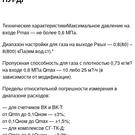
Технические характеристикиМаксимальное давление на
входе Рmax — не более 0,6 МПа.
Диапазон настройки для газа на выходе Рвых — 0,8(80) –
8(800) кПа(мм.вод.ст).*
Пропускная способность для газа с плотностью 0,73 кг/м?
на входе 0,6 МПа Qmax — 10 либо 25 м?/ч (в
зависимости от модификации).
Пределы относительной погрешности измерения в
диапазоне расходов:
— для счетчиков ВК и BK-T:
от Qmin до 0,1Qном — ±3%;
от 0,1Qном до Qmax — ±1,5%;
— для комплексов СГ-ТК-Д:
от Qmin до 0,1Qном — ±3,2%;