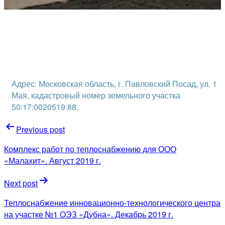
Адрес: Московская область, г. Павловский Посад, ул. 1
Мая, кадастровый номер земельного участка
50:17:0020519:88.
Навигация
Previous post
по
Комплекс работ по теплоснабжению для ООО
записям
«Малахит». Август 2019 г.
Next post
Теплоснабжение инновационно-технологического центра
на участке №1 ОЭЗ «Дубна». Декабрь 2019 г.