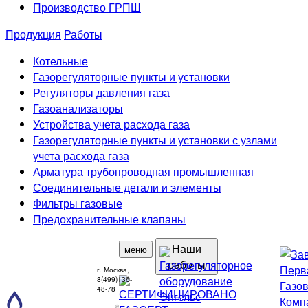
Производство ГРПШ
Продукция
Работы
Котельные
Газорегуляторные пункты и установки
Регуляторы давления газа
Газоанализаторы
Устройства учета расхода газа
Газорегуляторные пункты и установки с узлами
учета расхода газа
Арматура трубопроводная промышленная
Соединительные детали и элементы
Фильтры газовые
Предохранительные клапаны
Наши
меню
работы
г. Москва,
8(499)136-
48-78