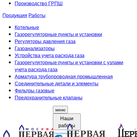
Производство ГРПШ
Продукция
Работы
Котельные
Газорегуляторные пункты и установки
Регуляторы давления газа
Газоанализаторы
Устройства учета расхода газа
Газорегуляторные пункты и установки с узлами
учета расхода газа
Арматура трубопроводная промышленная
Соединительные детали и элементы
Фильтры газовые
Предохранительные клапаны
меню
Наши
работы