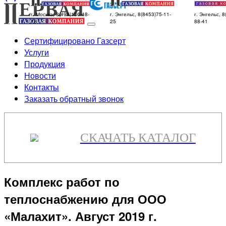
г. Москва, 8(499)136-48-
г. Энгельс, 8(8453)75-11-
г. Энгельс, 8
78
25
88-41
Сертифицировано Газсерт
Услуги
Продукция
Новости
Контакты
Заказать обратный звонок
СКАЧАТЬ КАТАЛОГ
Комплекс работ по
теплоснабжению для ООО
«Малахит». Август 2019 г.