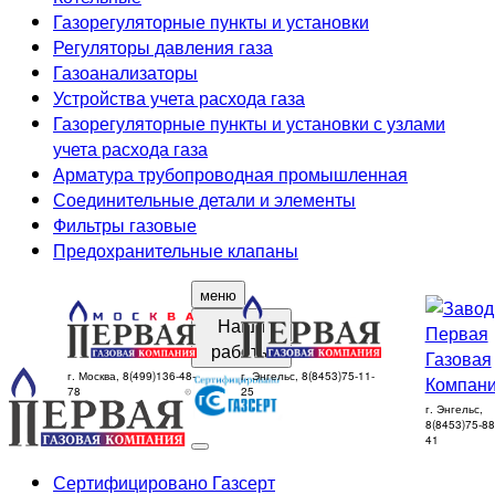
Газорегуляторные пункты и установки
Регуляторы давления газа
Газоанализаторы
Устройства учета расхода газа
Газорегуляторные пункты и установки с узлами
учета расхода газа
Арматура трубопроводная промышленная
Соединительные детали и элементы
Фильтры газовые
Предохранительные клапаны
меню
Наши
работы
г. Москва, 8(499)136-48-
г. Энгельс, 8(8453)75-11-
78
25
г. Энгельс,
8(8453)75-88
41
Сертифицировано Газсерт