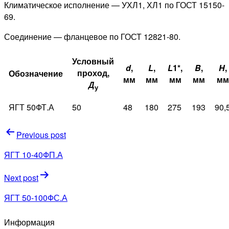
Климатическое исполнение — УХЛ1, ХЛ1 по ГОСТ 15150-
69.
Соединение — фланцевое по ГОСТ 12821-80.
Условный
d
,
L
,
L
1
*
,
B
,
H
,
проход,
Обозначение
мм
мм
мм
мм
мм
Д
у
ЯГТ 50ФТ.А
50
48
180
275
193
90,
Навигация
Previous post
по
ЯГТ 10-40ФП.А
записям
Next post
ЯГТ 50-100ФС.А
Информация