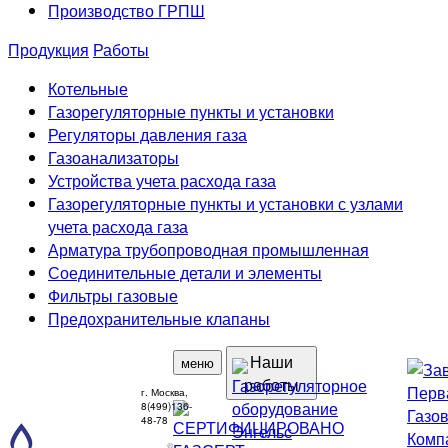
Производство ГРПШ
Продукция
Работы
Котельные
Газорегуляторные пункты и установки
Регуляторы давления газа
Газоанализаторы
Устройства учета расхода газа
Газорегуляторные пункты и установки с узлами
учета расхода газа
Арматура трубопроводная промышленная
Соединительные детали и элементы
Фильтры газовые
Предохранительные клапаны
Наши
меню
работы
г. Москва,
8(499)136-
48-78