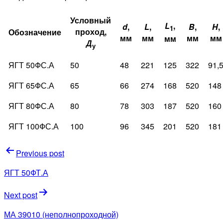
Условный
L
,
d
,
L
,
B
,
H
,
1
проход,
Обозначение
мм
мм
мм
мм
мм
Д
у
ЯГТ 50ФС.А
50
48
221
125
322
91,
ЯГТ 65ФС.А
65
66
274
168
520
148
ЯГТ 80ФС.А
80
78
303
187
520
160
ЯГТ 100ФС.А
100
96
345
201
520
181
Навигация
Previous post
по
ЯГТ 50ФТ.А
записям
Next post
МА 39010 (неполнопроходной)