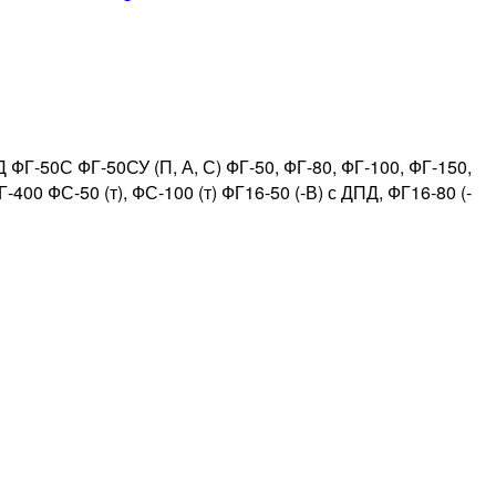
ГРПШ:
где
купить
по
лучшим
ценам
ФГ-50С ФГ-50СУ (П, А, С) ФГ-50, ФГ-80, ФГ-100, ФГ-150,
400 ФС-50 (т), ФС-100 (т) ФГ16-50 (-В) с ДПД, ФГ16-80 (-