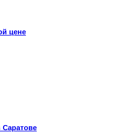
ой цене
 Саратове