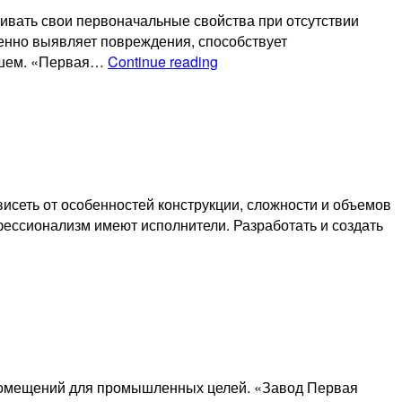
ивать свои первоначальные свойства при отсутствии
енно выявляет повреждения, способствует
Цены
ейшем. «Первая…
Continue reading
на
обслуживание
котельных
в
Саратове
висеть от особенностей конструкции, сложности и объемов
офессионализм имеют исполнители. Разработать и создать
 помещений для промышленных целей. «Завод Первая