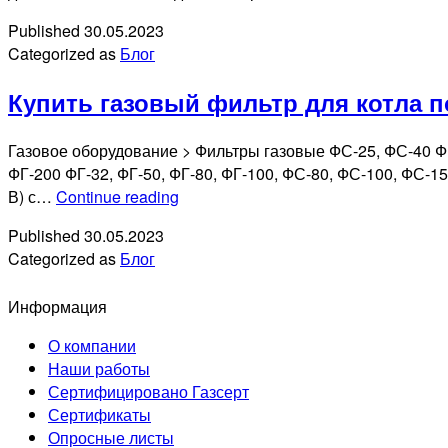
Published
30.05.2023
Categorized as
Блог
Купить газовый фильтр для котла п
Газовое оборудование > Фильтры газовые ФС-25, ФС-40 ФГ
ФГ-200 ФГ-32, ФГ-50, ФГ-80, ФГ-100, ФС-80, ФС-100, ФС-150
Купить
В) с…
Continue reading
газовый
Published
30.05.2023
фильтр
Categorized as
Блог
для
котла
Информация
по
лучшей
О компании
цене
Наши работы
Сертифицировано Газсерт
Сертификаты
Опросные листы