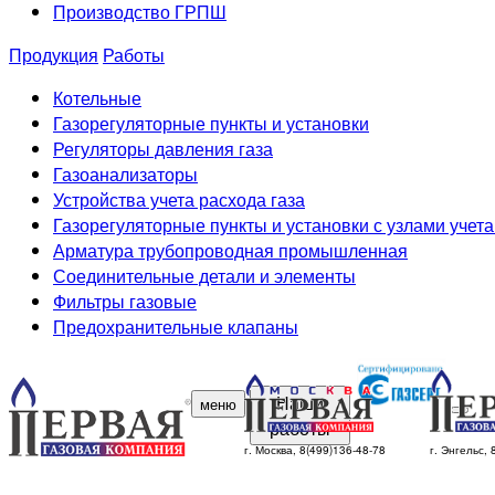
Производство ГРПШ
Продукция
Работы
Котельные
Газорегуляторные пункты и установки
Регуляторы давления газа
Газоанализаторы
Устройства учета расхода газа
Газорегуляторные пункты и установки с узлами учета
Арматура трубопроводная промышленная
Соединительные детали и элементы
Фильтры газовые
Предохранительные клапаны
Наши
меню
работы
г. Москва, 8(499)136-48-78
г. Энгельс,