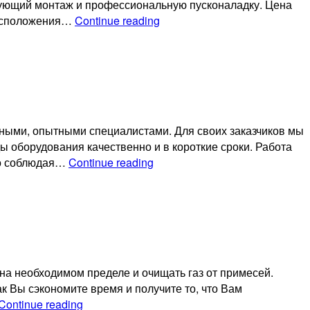
дующий монтаж и профессиональную пусконаладку. Цена
Цены
 расположения…
Continue reading
на
производство
котельных
в
Саратове
ными, опытными специалистами. Для своих заказчиков мы
оборудования качественно и в короткие сроки. Работа
Стоимость
го соблюдая…
Continue reading
монтажа
котельной
под
ключ
на необходимом пределе и очищать газ от примесей.
 Вы сэкономите время и получите то, что Вам
Производство
Continue reading