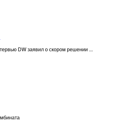
»
ервью DW заявил о скором решении ...
омбината