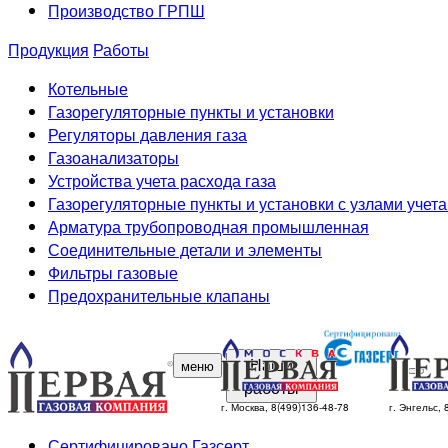
Производство ГРПШ
Продукция
Работы
Котельные
Газорегуляторные пункты и установки
Регуляторы давления газа
Газоанализаторы
Устройства учета расхода газа
Газорегуляторные пункты и установки с узлами учета
Арматура трубопроводная промышленная
Соединительные детали и элементы
Фильтры газовые
Предохранительные клапаны
Наши
меню
работы
г. Москва, 8(499)136-48-78
г. Энгельс,
Сертифицировано Газсерт