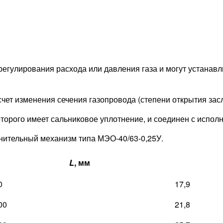
гулирования расхода или давления газа и могут устанавли
счет изменения сечения газопровода (степени открытия зас
которого имеет сальниковое уплотнение, и соединен с исп
лнительный механизм типа МЭО-40/63-0,25У.
L
, мм
0
17,9
00
21,8