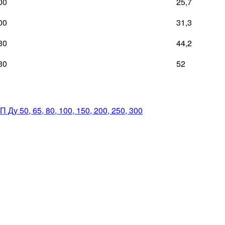
00
25,7
00
31,3
30
44,2
30
52
у 50, 65, 80, 100, 150, 200, 250, 300