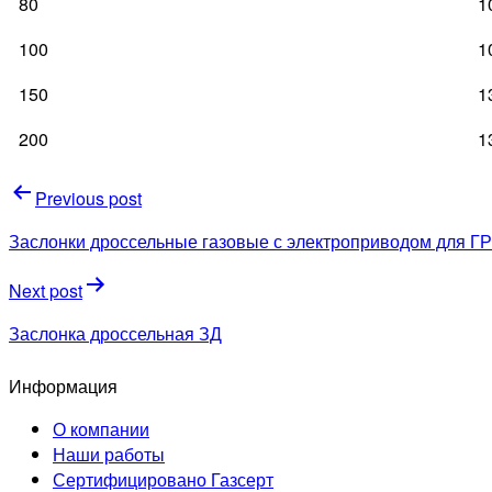
80
1
100
1
150
1
200
1
Навигация
Previous post
по
Заслонки дроссельные газовые с электроприводом для ГРП Д
записям
Next post
Заслонка дроссельная ЗД
Информация
О компании
Наши работы
Сертифицировано Газсерт