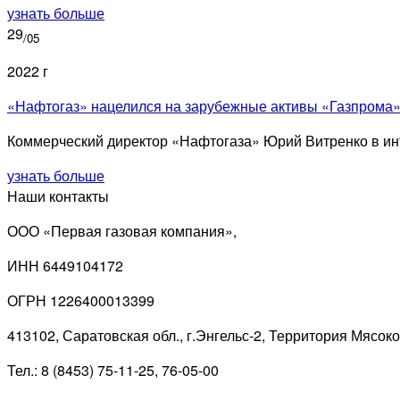
узнать больше
29
/05
2022 г
«Нафтогаз» нацелился на зарубежные активы «Газпрома
Коммерческий директор «Нафтогаза» Юрий Витренко в инт
узнать больше
Наши контакты
ООО «Первая газовая компания»,
ИНН 6449104172
ОГРН 1226400013399
413102, Саратовская обл., г.Энгельс-2, Территория Мясок
Тел.: 8 (8453) 75-11-25, 76-05-00