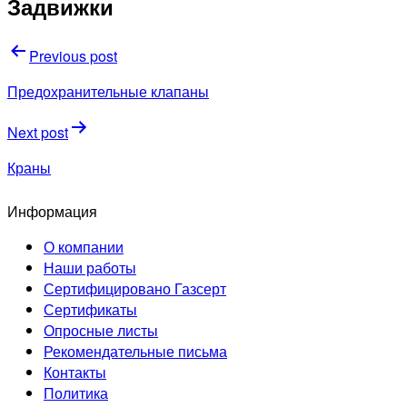
Задвижки
Навигация
Previous post
по
Предохранительные клапаны
записям
Next post
Краны
Информация
О компании
Наши работы
Сертифицировано Газсерт
Сертификаты
Опросные листы
Рекомендательные письма
Контакты
Политика