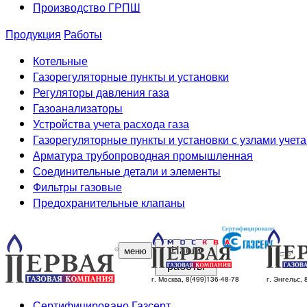
Производство ГРПШ
Продукция
Работы
Котельные
Газорегуляторные пункты и установки
Регуляторы давления газа
Газоанализаторы
Устройства учета расхода газа
Газорегуляторные пункты и установки с узлами учета
Арматура трубопроводная промышленная
Соединительные детали и элементы
Фильтры газовые
Предохранительные клапаны
Наши
меню
работы
г. Москва, 8(499)136-48-78
г. Энгельс,
Сертифицировано Газсерт