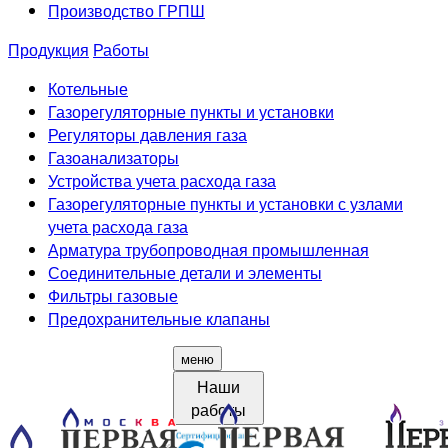
Производство ГРПШ
Продукция
Работы
Котельные
Газорегуляторные пункты и установки
Регуляторы давления газа
Газоанализаторы
Устройства учета расхода газа
Газорегуляторные пункты и установки с узлами
учета расхода газа
Арматура трубопроводная промышленная
Соединительные детали и элементы
Фильтры газовые
Предохранительные клапаны
меню
Наши
работы