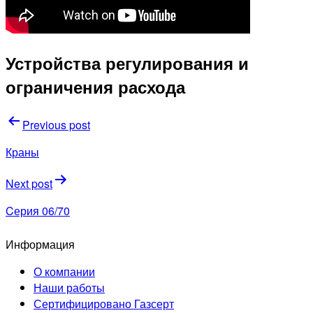
Устройства регулирования и
ограничения расхода
Навигация
Previous post
по
Краны
записям
Next post
Cерия 06/70
Информация
О компании
Наши работы
Сертифицировано Газсерт