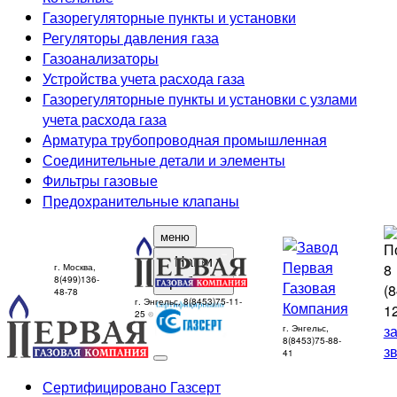
Газорегуляторные пункты и установки
Регуляторы давления газа
Газоанализаторы
Устройства учета расхода газа
Газорегуляторные пункты и установки с узлами
учета расхода газа
Арматура трубопроводная промышленная
Соединительные детали и элементы
Фильтры газовые
Предохранительные клапаны
меню
Наши
8
г. Москва,
работы
8(499)136-
(8
48-78
г. Энгельс, 8(8453)75-11-
1
25
з
г. Энгельс,
8(8453)75-88-
з
41
Сертифицировано Газсерт