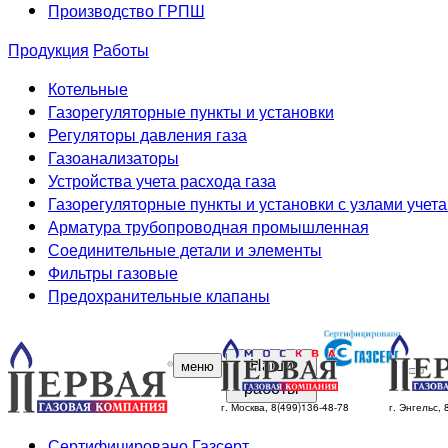
Производство ГРПШ
Продукция
Работы
Котельные
Газорегуляторные пункты и установки
Регуляторы давления газа
Газоанализаторы
Устройства учета расхода газа
Газорегуляторные пункты и установки с узлами учета
Арматура трубопроводная промышленная
Соединительные детали и элементы
Фильтры газовые
Предохранительные клапаны
Наши
меню
работы
г. Москва, 8(499)136-48-78
г. Энгельс,
Сертифицировано Газсерт